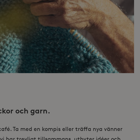
ckor och garn.
afé. Ta med en kompis eller träffa nya vänner
 vi har trevligt tillsammans, utbyter idéer och