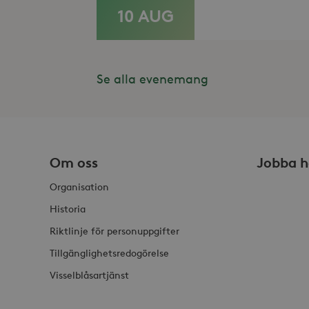
10 AUG
LÄS MER
_gid
_fbp
Met
Inc
.st
_gat_UA-19166681-1
_gcl_au
Goo
.st
Se alla evenemang
YSC
Goo
.y
_hjIncludedInSessionSam
VISITOR_INFO1_LIVE
Goo
.y
_hjSession_868654
Om oss
Jobba h
_ga_HDQ96Q7XBS
Organisation
Historia
_ga
Riktlinje för personuppgifter
Tillgänglighetsredogörelse
Visselblåsartjänst
_hjSessionUser_868654