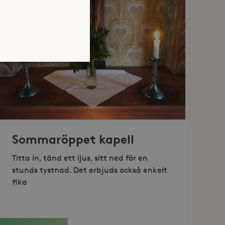
atsen kan inte användas
Sommaröppet kapell
jan av användarens resa för
identifierbar information.
Titta in, tänd ett ljus, sitt ned för en
jan av användarens resa för
stunds tystnad. Det erbjuds också enkelt
identifierbar information.
fika