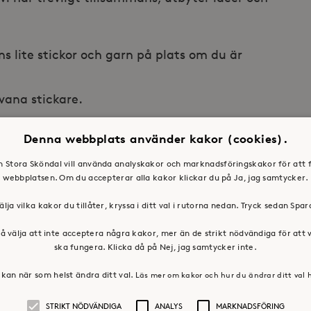
ns lite stickor och garn på plats om du är
 vana stickare.
Denna webbplats använder kakor (cookies).
en Stora Sköndal vill använda analyskakor och marknadsföringskakor för att 
webbplatsen. Om du accepterar alla kakor klickar du på Ja, jag samtycker.
älja vilka kakor du tillåter, kryssa i ditt val i rutorna nedan. Tryck sedan Spa
å välja att inte acceptera några kakor, mer än de strikt nödvändiga för att
ska fungera. Klicka då på Nej, jag samtycker inte.
kan när som helst ändra ditt val.
Läs mer om kakor och hur du ändrar ditt val 
STRIKT NÖDVÄNDIGA
ANALYS
MARKNADSFÖRING