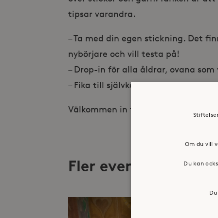
tipsar varandra.
– Ta med din egen stickning. Det fin
nybörjare och vill testa på!
– Drop-in för alla åldrar, ovana som
– Fika till självkostnadspris finns.
Välkommen in till gemenskapen!
Stiftels
Om du vill v
Fler evenemang
Du kan ocks
Du 