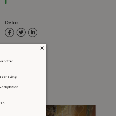
Dela:
Facebook
Twitter
LinkedIn
×
förbättra
ra och stäng.
 webbplatsen
här.