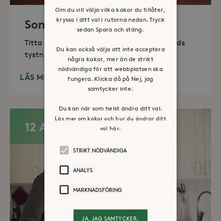
Om du vill välja vilka kakor du tillåter,
kryssa i ditt val i rutorna nedan. Tryck
Sommaröppet kapell
sedan Spara och stäng.
Titta in, tänd ett ljus, sitt ned för en stunds
Du kan också välja att inte acceptera
tystnad. Det erbjuds också enkelt fika
några kakor, mer än de strikt
nödvändiga för att webbplatsen ska
LÄS MER
fungera. Klicka då på Nej, jag
samtycker inte.
Du kan när som helst ändra ditt val.
Läs mer om kakor och hur du ändrar ditt
12 AUG
val här.
STRIKT NÖDVÄNDIGA
ANALYS
MARKNADSFÖRING
JA, JAG SAMTYCKER.