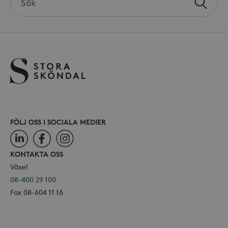
hålla
Sök
the
använ
_ga
Google LLC
för Y
site
.storaskondal.se
inbäd
webbp
också
webb
använ
eller
av Yo
gräns
FÖLJ OSS I SOCIALA MEDIER
_hjSessionUser_868654
.storaskondal.se
LinkedIn
Facebook
Instagram
KONTAKTA OSS
Växel
08-400 29 100
Fax 08-604 11 16