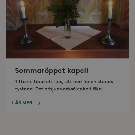
_hjAbsoluteSessionInProgress
30
Hotjar Ltd
minuter
.storaskondal.se
Sommaröppet kapell
Titta in, tänd ett ljus, sitt ned för en stunds
tystnad. Det erbjuds också enkelt fika
LÄS MER
Leverantör /