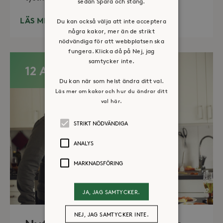
sedan Spara och stäng.
LÄS MER
Du kan också välja att inte acceptera
några kakor, mer än de strikt
nödvändiga för att webbplatsen ska
fungera. Klicka då på Nej, jag
samtycker inte.
12 AUG
Du kan när som helst ändra ditt val.
Läs mer om kakor och hur du ändrar ditt
val här.
STRIKT NÖDVÄNDIGA
ANALYS
MARKNADSFÖRING
JA, JAG SAMTYCKER.
NEJ, JAG SAMTYCKER INTE.