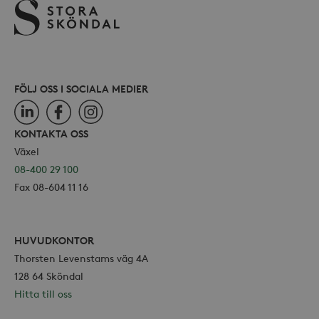
webbp
också
webb
använ
eller
av Yo
gräns
FÖLJ OSS I SOCIALA MEDIER
LinkedIn
Facebook
Instagram
KONTAKTA OSS
_hjSessionUser_868654
.storaskondal.se
Växel
08-400 29 100
Fax 08-604 11 16
HUVUDKONTOR
Thorsten Levenstams väg 4A
128 64 Sköndal
Hitta till oss