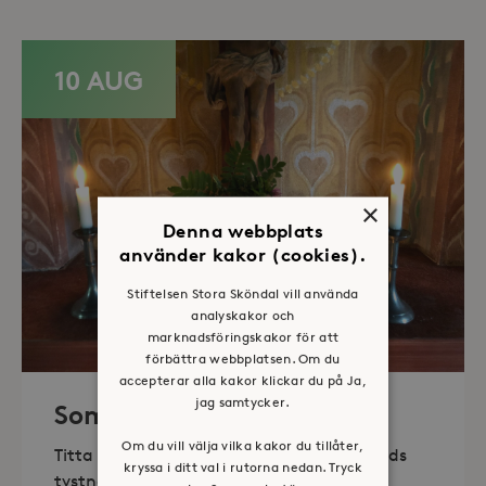
10 AUG
×
Denna webbplats
använder kakor (cookies).
Stiftelsen Stora Sköndal vill använda
analyskakor och
marknadsföringskakor för att
förbättra webbplatsen. Om du
accepterar alla kakor klickar du på Ja,
jag samtycker.
Sommaröppet kapell
Om du vill välja vilka kakor du tillåter,
Titta in, tänd ett ljus, sitt ned för en stunds
kryssa i ditt val i rutorna nedan. Tryck
tystnad. Det erbjuds också enkelt fika