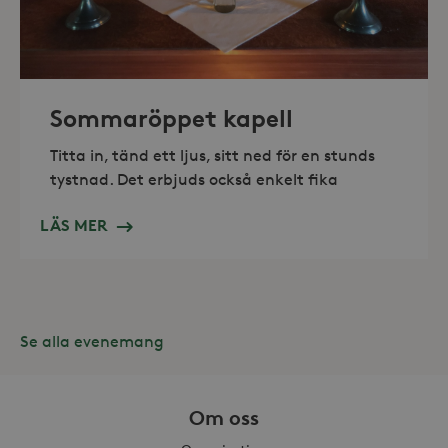
_hjAbsoluteSessionInProgress
30
Hotjar Ltd
minuter
.storaskondal.se
Sommaröppet kapell
Titta in, tänd ett ljus, sitt ned för en stunds
tystnad. Det erbjuds också enkelt fika
LÄS MER
Se alla evenemang
Leverantör /
Namn
Domän
Om oss
_gid
Google LLC
Leverantör /
Namn
Utgång
Beskr
.storaskondal.se
Domän