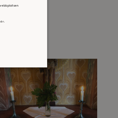
 webbplatsen
här.
atsen kan inte användas
jan av användarens resa för
identifierbar information.