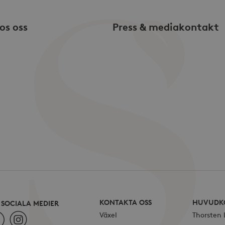
månad
vilket är en viktig uppdatering av Googl
.storaskondal.se
analystjänst. Denna cookie används för 
användare genom att tilldela ett slum
os oss
Press & mediakontakt
nummer som klientidentifierare. Den ingå
en webbplats och används för att beräk
kampanjdata för webbplatsanalysrappo
.storaskondal.se
1 år
Denna cookie innehåller aktuell session
KONTAKTA OSS
HUVUDK
I SOCIALA MEDIER
Växel
Thorsten
ebook
Instagram