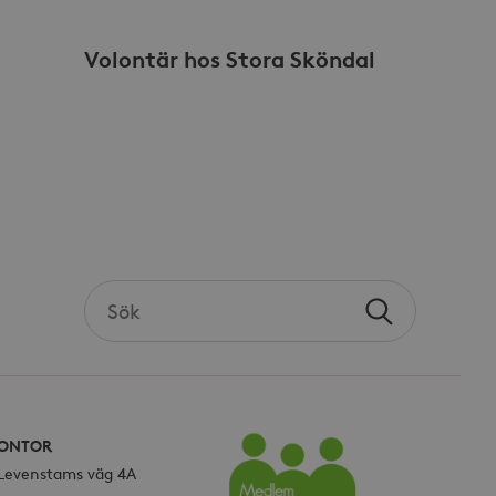
es mer vanliga
att särskilja unika
pmässigt genererat
Volontär hos Stora Sköndal
r i varje sidförfrågan på
na besökar-, session- och
rterna.
sdata.
Search
Sök
the
site
ONTOR
 Levenstams väg 4A