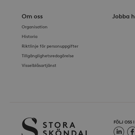
Om oss
Jobba h
Organisation
_hjSessionUser_868654
Historia
Riktlinje för personuppgifter
Tillgänglighetsredogörelse
Visselblåsartjänst
FÖLJ OSS 
LinkedIn
Fac