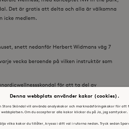
al. Det är gratis att delta och alla är välkomna
om icke medlem.
huset, snett nedanför Herbert Widmans väg 7
varje vecka beroende på vilken instruktör som
nordicwellnessskondal för att ta del av
 grund av dåligt väder, flyttas till deras lokaler
Denna webbplats använder kakor (cookies).
mationen läggs då upp på deras händelse och alla
en Stora Sköndal vill använda analyskakor och marknadsföringskakor för att 
huspasset, medlem som icke medlem.
webbplatsen. Om du accepterar alla kakor klickar du på Ja, jag samtycker.
älja vilka kakor du tillåter, kryssa i ditt val i rutorna nedan. Tryck sedan Spa