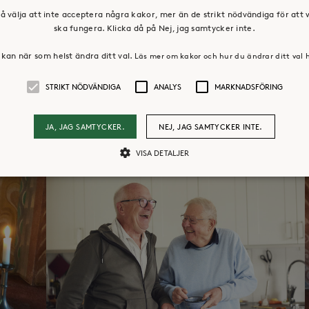
å välja att inte acceptera några kakor, mer än de strikt nödvändiga för att
ska fungera. Klicka då på Nej, jag samtycker inte.
kan när som helst ändra ditt val.
Läs mer om kakor och hur du ändrar ditt val 
STRIKT NÖDVÄNDIGA
ANALYS
MARKNADSFÖRING
JA, JAG SAMTYCKER.
NEJ, JAG SAMTYCKER INTE.
VISA DETALJER
Strikt nödvändiga
Analys
Marknadsföring
llåter kärnwebbplatsfunktioner som användarinloggning och kontohantering. Webbpl
ändiga cookies.
Leverantör /
Utgång
Beskrivning
Domän
30
Cookien är inställd så att Hotjar kan spåra bör
Hotjar Ltd
minuter
ett totalt antal sessioner. Den innehåller ingen 
.storaskondal.se