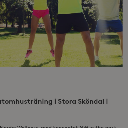
utomhusträning i Stora Sköndal i
 Nordic Wellness, med konceptet NW in the park,