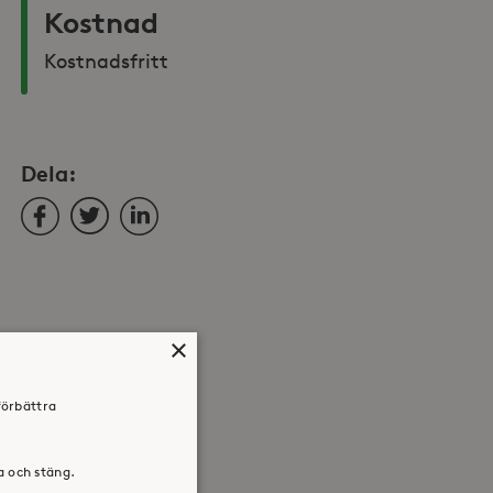
Kostnad
Kostnadsfritt
Dela:
Facebook
Twitter
LinkedIn
×
förbättra
ra och stäng.