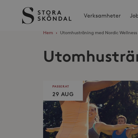
Stora
Verksamheter
Jo
Sköndal
Hem
›
Utomhusträning med Nordic Wellness
Utomhusträn
PASSERAT
29 AUG