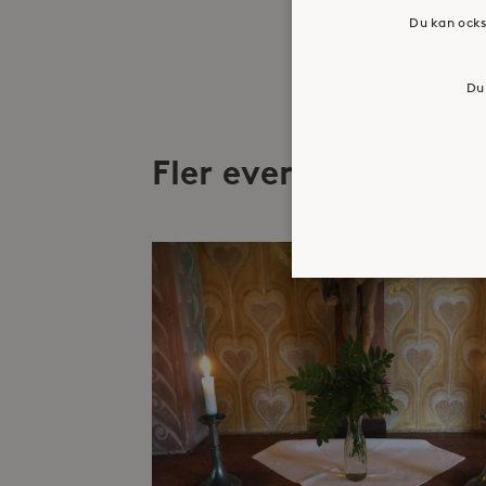
Du kan ocks
Du 
Fler evenemang
Strikt nödvändiga kakor ti
ordentligt utan strikt nödv
Namn
_hjFirstSeen