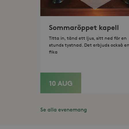
_hjAbsoluteSessionInProgr
Sommaröppet kapell
Lev
Namn
Namn
Do
Titta in, tänd ett ljus, sitt ned för en
stunds tystnad. Det erbjuds också e
_gid
_fbp
Met
Inc
fika
.st
_gat_UA-19166681-1
_gcl_au
Goo
.st
YSC
Goo
10 AUG
.y
LÄS MER
_hjIncludedInSessionSam
VISITOR_INFO1_LIVE
Goo
.y
_hjSession_868654
Se alla evenemang
_ga_HDQ96Q7XBS
_ga