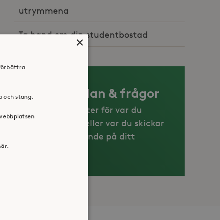
utrymmena
Ta hand om din studentbostad
×
förbättra
Felanmälan & frågor
ra och stäng.
Hitta uppgifter för var du
 webbplatsen
anmäler fel eller var du skickar
frågor, beroende på ditt
här.
ärende.