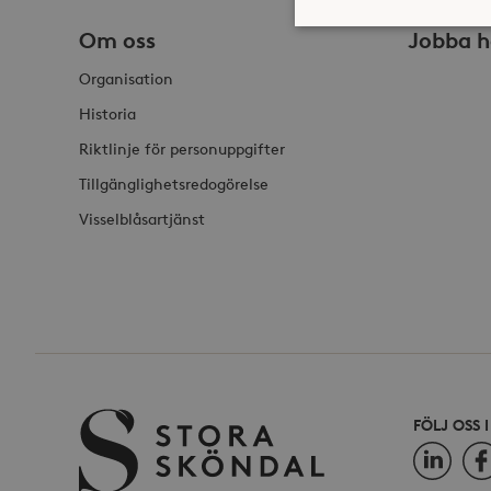
Om oss
Jobba h
Organisation
Strikt nödvändiga kakor ti
Historia
ordentligt utan strikt nödv
Riktlinje för personuppgifter
Namn
Tillgänglighetsredogörelse
_hjFirstSeen
Visselblåsartjänst
_hjAbsoluteSessionInProgr
Lev
Namn
Namn
Do
_gid
_fbp
Met
FÖLJ OSS 
Inc
.st
LinkedIn
Fac
_gat_UA-19166681-1
_gcl_au
Goo
.st