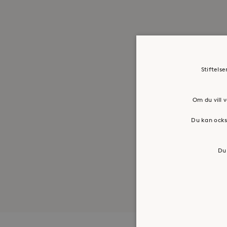
Stiftels
Om du vill v
Du kan ocks
Du 