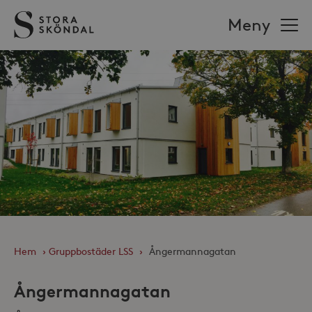
Stora
Meny
Sköndal
Hem
›
Gruppbostäder LSS
›
Ångermannagatan
Ångermannagatan