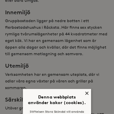
eller bara umgås.
Innemiljö
Gruppbostaden ligger på nedre botten i ett
flerbostadshushus i Råcksta. Här finns sex stycken
rymliga tvårumslägenheter på 44 kvadratmeter med
eget kök. Vi har en gemensam lägenhet som är
öppen alla dagar och kvällar, där det finns möjlighet
till gemensam matlagning och samvaro.
Utemiljö
Verksamheten har en gemensam uteplats, där vi
odlar våra egna växter på våren och grillar på
sommaren.
×
Denna webbplats
Särskild kompetens
använder kakor (cookies).
Utöver grundkraven finns kompetens i
Stiftelsen Stora Sköndal vill använda