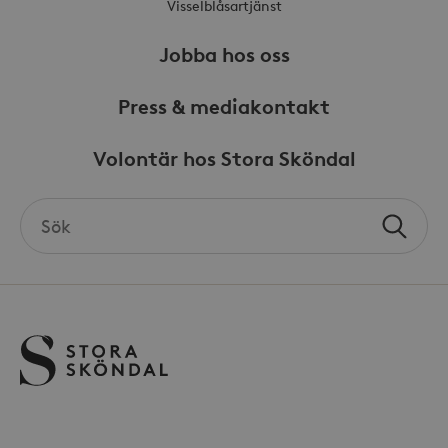
Visselblåsartjänst
Domän
_hjFirstSeen
30
Hotjar Ltd
minuter
Jobba hos oss
.storaskondal.se
Press & mediakontakt
Volontär hos Stora Sköndal
Search
Sök
the
_hjAbsoluteSessionInProgress
30
Hotjar Ltd
minuter
site
.storaskondal.se