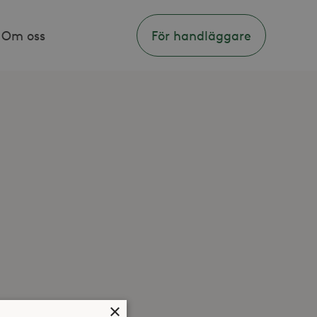
Om oss
För handläggare
×