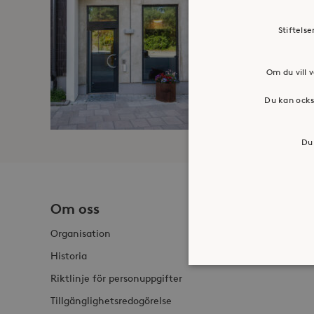
Stiftels
Om du vill v
Du kan ocks
Du 
Om oss
Jobba h
Organisation
Historia
Riktlinje för personuppgifter
Tillgänglighetsredogörelse