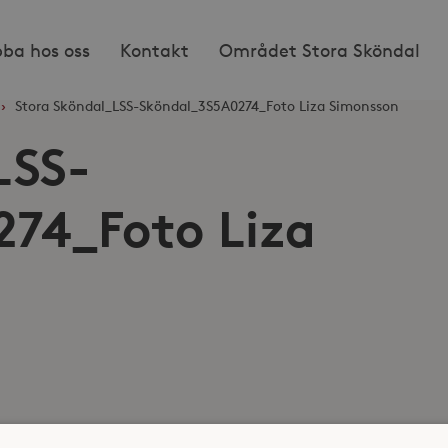
bba hos oss
Kontakt
Området Stora Sköndal
›
Stora Sköndal_LSS-Sköndal_3S5A0274_Foto Liza Simonsson
LSS-
74_Foto Liza