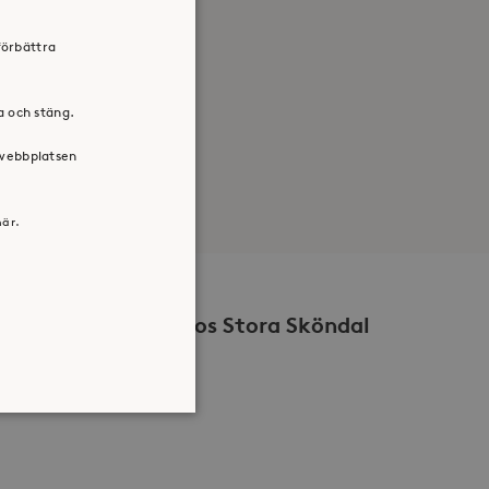
förbättra
ra och stäng.
 webbplatsen
här.
Volontär hos Stora Sköndal