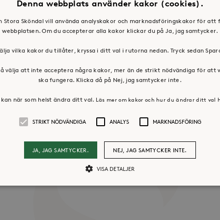
Denna webbplats använder kakor (cookies).
en Stora Sköndal vill använda analyskakor och marknadsföringskakor för att 
webbplatsen. Om du accepterar alla kakor klickar du på Ja, jag samtycker.
älja vilka kakor du tillåter, kryssa i ditt val i rutorna nedan. Tryck sedan Spa
å välja att inte acceptera några kakor, mer än de strikt nödvändiga för att
ska fungera. Klicka då på Nej, jag samtycker inte.
kan när som helst ändra ditt val.
Läs mer om kakor och hur du ändrar ditt val 
STRIKT NÖDVÄNDIGA
ANALYS
MARKNADSFÖRING
os oss
Press & mediakontakt
JA, JAG SAMTYCKER.
NEJ, JAG SAMTYCKER INTE.
VISA DETALJER
Strikt nödvändiga
Analys
Marknadsföring