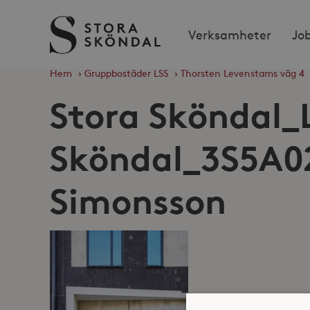
Stora
Verksamheter
Jo
Sköndal
Hem
›
Gruppbostäder LSS
›
Thorsten Levenstams väg 4
Stora Sköndal_
Sköndal_3S5A02
Simonsson