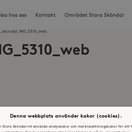
bba hos oss
Kontakt
Området Stora Sköndal
la_skondal_MG_5310_web
_MG_5310_web
Denna webbplats använder kakor (cookies).
en Stora Sköndal vill använda analyskakor och marknadsföringskakor för att 