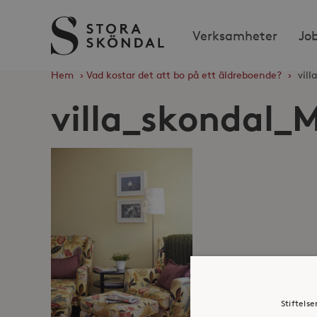
Stora
Verksamheter
Jo
Sköndal
Hem
›
Vad kostar det att bo på ett äldreboende?
›
vil
villa_skondal
Stiftels