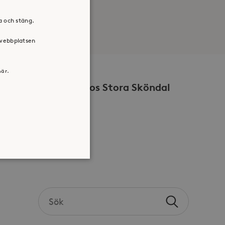
ra och stäng.
 webbplatsen
här.
Volontär hos Stora Sköndal
Search
atsen kan inte användas
Sök
the