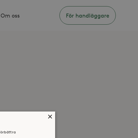
Om oss
För handläggare
×
förbättra