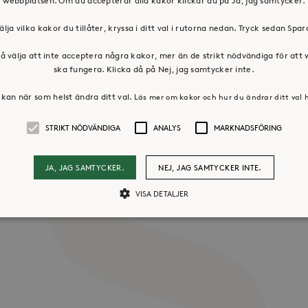
webbplatsen. Om du accepterar alla kakor klickar du på Ja, jag samtycker.
älja vilka kakor du tillåter, kryssa i ditt val i rutorna nedan. Tryck sedan Spa
å välja att inte acceptera några kakor, mer än de strikt nödvändiga för att
ska fungera. Klicka då på Nej, jag samtycker inte.
kan när som helst ändra ditt val.
Läs mer om kakor och hur du ändrar ditt val 
os oss
Press & mediakontakt
STRIKT NÖDVÄNDIGA
ANALYS
MARKNADSFÖRING
JA, JAG SAMTYCKER.
NEJ, JAG SAMTYCKER INTE.
VISA DETALJER
Strikt nödvändiga
Analys
Marknadsföring
llåter kärnwebbplatsfunktioner som användarinloggning och kontohantering. Webbpl
ändiga cookies.
Leverantör /
Utgång
Beskrivning