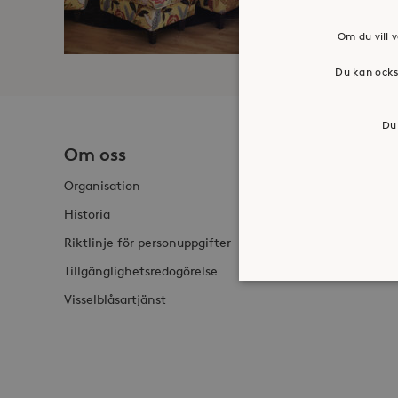
Om du vill v
Du kan ocks
Du 
Om oss
Jobba h
Organisation
Historia
Riktlinje för personuppgifter
Tillgänglighetsredogörelse
Visselblåsartjänst
Strikt nödvändiga kakor ti
ordentligt utan strikt nödv
Namn