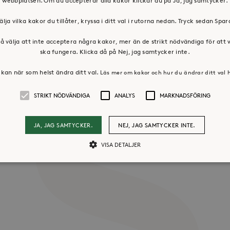
webbplatsen. Om du accepterar alla kakor klickar du på Ja, jag samtycker.
älja vilka kakor du tillåter, kryssa i ditt val i rutorna nedan. Tryck sedan Spa
å välja att inte acceptera några kakor, mer än de strikt nödvändiga för att
ska fungera. Klicka då på Nej, jag samtycker inte.
kan när som helst ändra ditt val.
Läs mer om kakor och hur du ändrar ditt val 
os oss
Press & mediakontakt
STRIKT NÖDVÄNDIGA
ANALYS
MARKNADSFÖRING
JA, JAG SAMTYCKER.
NEJ, JAG SAMTYCKER INTE.
VISA DETALJER
Strikt nödvändiga
Analys
Marknadsföring
llåter kärnwebbplatsfunktioner som användarinloggning och kontohantering. Webbpl
ändiga cookies.
Leverantör /
Utgång
Beskrivning