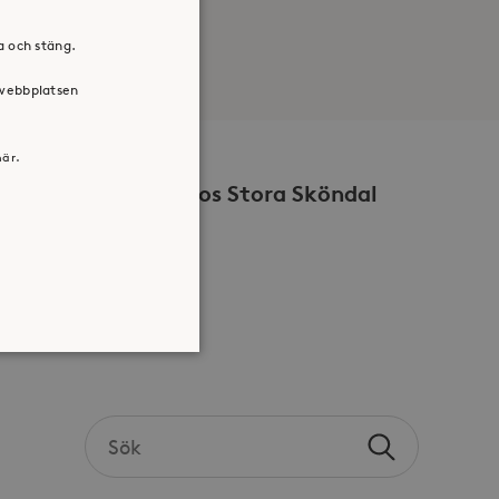
ra och stäng.
 webbplatsen
här.
Volontär hos Stora Sköndal
Search
atsen kan inte användas
Sök
the