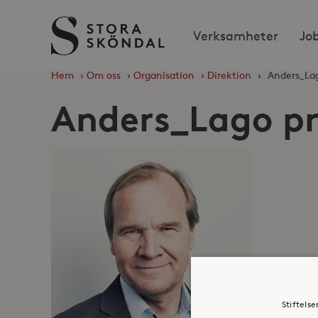
Stora
Verksamheter
Jo
Sköndal
Hem
›
Om oss
›
Organisation
›
Direktion
›
Anders_La
Anders_Lago pr
Stiftels