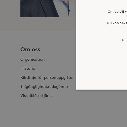
Om du vill v
Du kan ocks
Du 
Om oss
Jobba h
Organisation
Historia
Riktlinje för personuppgifter
Tillgänglighetsredogörelse
Visselblåsartjänst
Strikt nödvändiga kakor ti
ordentligt utan strikt nödv
Namn