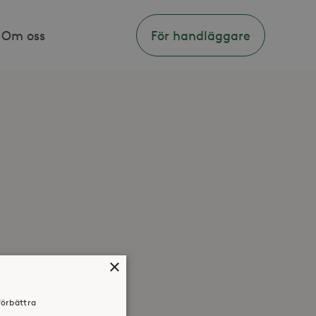
Om oss
För handläggare
×
förbättra