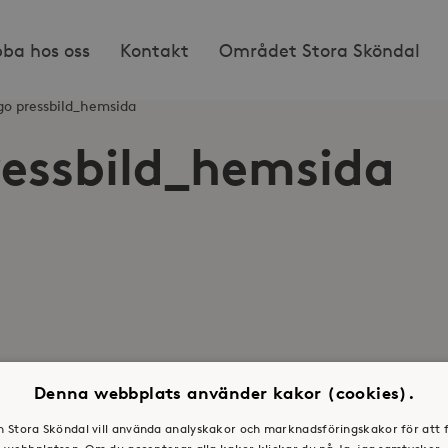
bba hos oss
Kontakt
Området Stora Sköndal
go pressbild_hemsida
essbild_hemsida
Denna webbplats använder kakor (cookies).
en Stora Sköndal vill använda analyskakor och marknadsföringskakor för att 