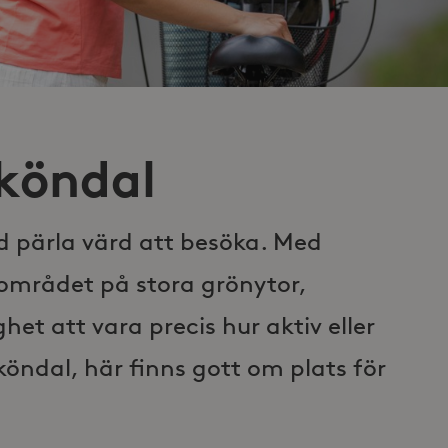
Sköndal
ld pärla värd att besöka. Med
 området på stora grönytor,
ghet att vara precis hur aktiv eller
Sköndal, här finns gott om plats för