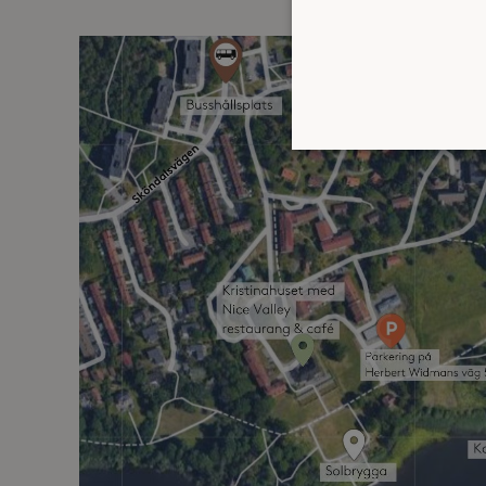
Strikt nödvändiga kakor ti
ordentligt utan strikt nödv
Namn
_hjFirstSeen
_hjAbsoluteSessionInProgr
Lev