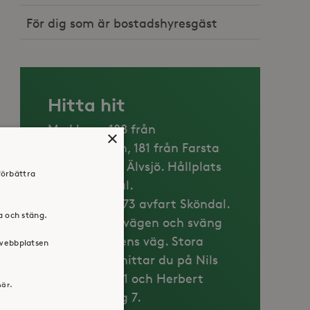
För dig som är bostadshyresgäst
Hitta hit
Med buss: 188 från
×
Gullmarsplan, 181 från Farsta
eller 143 från Älvsjö. Hållplats
förbättra
Stora Sköndal.
Med bil: väg 73 avfart Sköndal.
ra och stäng.
Följ Sköndalsvägen och sväng
in Nils Lövgrens väg. Stora
 webbplatsen
parkeringar hittar du på Nils
Brincks väg 11 och Herbert
här.
Widmans väg 7.