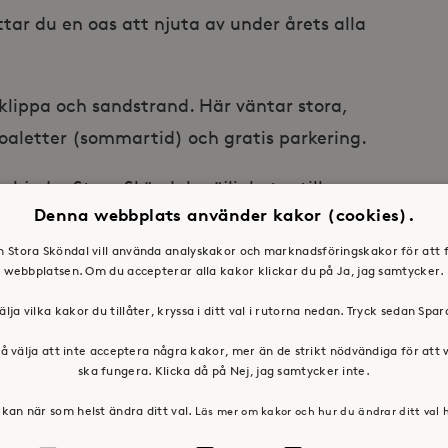
tar du en oas att njuta av under årets alla
klippa och sandstrand. Här väntar stora,
 toaletter (sommartid) och gratis parkering.
rbjuder Stora Sköndal möjligheter till
Denna webbplats använder kakor (cookies).
achvolleyplan, boulebana, kajakuthyrning,
m alla stora gräsytor där badminton, kubb och
en Stora Sköndal vill använda analyskakor och marknadsföringskakor för att 
webbplatsen. Om du accepterar alla kakor klickar du på Ja, jag samtycker.
alla vintrar tar du på dig skridskorna vid
älja vilka kakor du tillåter, kryssa i ditt val i rutorna nedan. Tryck sedan Spa
å välja att inte acceptera några kakor, mer än de strikt nödvändiga för att
der till promenader eller joggingturer längs
ska fungera. Klicka då på Nej, jag samtycker inte.
. Fika och lunch finns på restaurang Nice
kan när som helst ändra ditt val.
Läs mer om kakor och hur du ändrar ditt val 