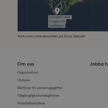
Namn
Namn
Do
_gid
_fbp
Met
Inc
.st
_gat_UA-19166681-1
_gcl_au
Goo
.st
Karta över strandområdet på Stora Sköndal
YSC
Goo
.y
_hjIncludedInSessionSam
VISITOR_INFO1_LIVE
Goo
.y
_hjSession_868654
Om oss
Jobba h
_ga_HDQ96Q7XBS
Organisation
_ga
Historia
Riktlinje för personuppgifter
Tillgänglighetsredogörelse
Visselblåsartjänst
_hjSessionUser_868654