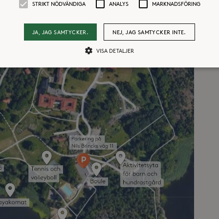
STRIKT NÖDVÄNDIGA
ANALYS
MARKNADSFÖRING
JA, JAG SAMTYCKER.
NEJ, JAG SAMTYCKER INTE.
VISA DETALJER
Strikt nödvändiga
Analys
Marknadsföring
llåter kärnwebbplatsfunktioner som användarinloggning och kontohantering. Webbpl
ändiga cookies.
Leverantör /
Utgång
Beskrivning
Domän
30
Cookien är inställd så att Hotjar kan spåra bör
Hotjar Ltd
minuter
ett totalt antal sessioner. Den innehåller ingen 
.storaskondal.se
ess
30
Cookien är inställd så att Hotjar kan spåra bör
Hotjar Ltd
minuter
ett totalt antal sessioner. Den innehåller ingen 
.storaskondal.se
erantör /
Leverantör /