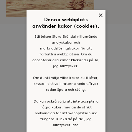
×
Denna webbplats
använder kakor (cookies).
Om oss
Stiftelsen Stora Sköndal vill använda
analyskakor och
Organisation
marknadsföringskakor för att
förbättra webbplatsen. Om du
Historia
accepterar alla kakor klickar du på Ja,
Riktlinje för personuppgifter
jag samtycker.
Tillgänglighetsredogörelse
Om du vill välja vilka kakor du tillåter,
Visselblåsartjänst
kryssa i ditt val i rutorna nedan. Tryck
sedan Spara och stäng.
Jobba hos oss
Du kan också välja att inte acceptera
några kakor, mer än de strikt
Press & mediakontakt
nödvändiga för att webbplatsen ska
fungera. Klicka då på Nej, jag
Volontär hos Stora Sköndal
samtycker inte.