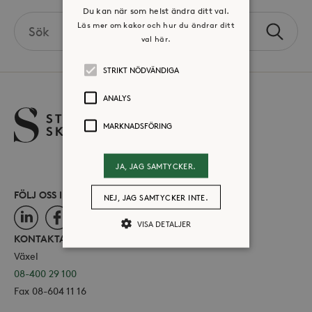
Du kan när som helst ändra ditt val.
Search
Läs mer om kakor och hur du ändrar ditt
Sök
the
val här.
site
STRIKT NÖDVÄNDIGA
ANALYS
MARKNADSFÖRING
JA, JAG SAMTYCKER.
FÖLJ OSS I SOCIALA MEDIER
NEJ, JAG SAMTYCKER INTE.
LinkedIn
Facebook
Instagram
VISA DETALJER
KONTAKTA OSS
Växel
08-400 29 100
Strikt nödvändiga
Analys
Fax 08-604 11 16
Marknadsföring