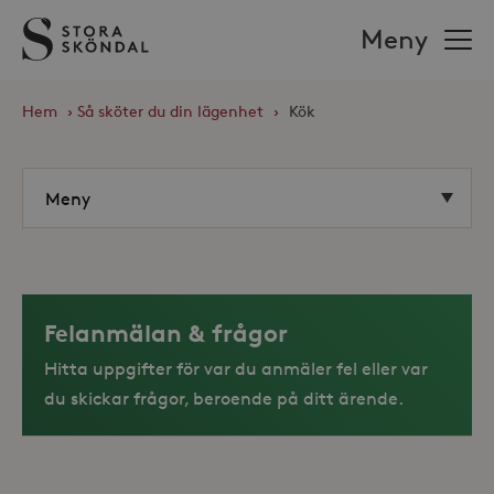
Stora
Meny
Sköndal
Hem
›
Så sköter du din lägenhet
›
Kök
Felanmälan & frågor
Hitta uppgifter för var du anmäler fel eller var
du skickar frågor, beroende på ditt ärende.