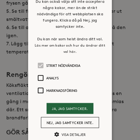
Du kan också välja att inte acceptera
frysen gå sönder.
några kakor, mer än de strikt
Se till frysen då och då så att det inte rinner ut
nödvändiga för att webbplatsen ska
smältvatten på golvet.
fungera. Klicka då på Nej, jag
samtycker inte.
Se till att frysen är helt torr innan du slår på den
igen.
Du kan när som helst ändra ditt val.
Lägg tillbaka matvarorna när den nått rätt
Läs mer om kakor och hur du ändrar ditt
temperatur.
val här.
STRIKT NÖDVÄNDIGA
Rengöra fläkten
ANALYS
Köksfläkten är en viktig del av lägenhetens
MARKNADSFÖRING
ventilationssystem och måste därför rengöras en
gång i månaden, från fett och damm som samlas
JA, JAG SAMTYCKER.
där. Ett smutsigt filter i fläkten kan också vara
brandfarligt.
NEJ, JAG SAMTYCKER INTE.
GÖR SÅ HÄR:
VISA DETALJER