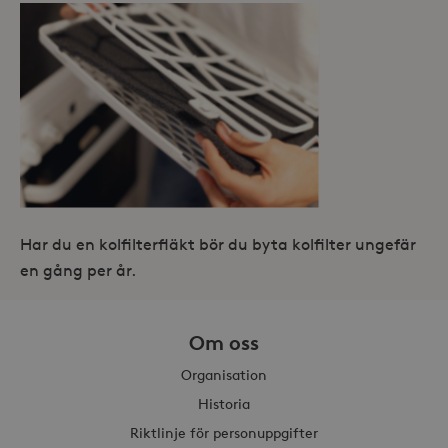
_hjAbsoluteSessionInProgress
30
Hotjar Ltd
minuter
.storaskondal.se
Har du en kolfilterfläkt bör du byta kolfilter ungefär
en gång per år.
Om oss
Leverantör /
Namn
Domän
Organisation
_gid
Google LLC
Leverantör /
Namn
Utgång
Beskr
Historia
.storaskondal.se
Domän
Riktlinje för personuppgifter
_fbp
3
Använ
Meta Platform