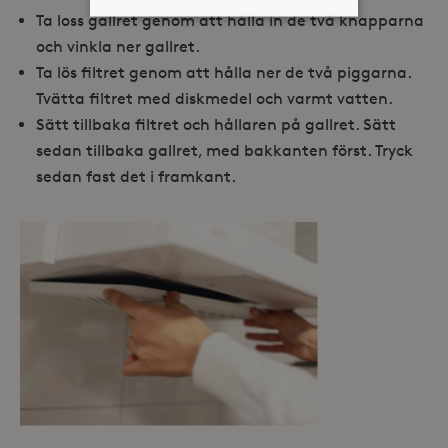
Ta loss gallret genom att hålla in de två knapparna
och vinkla ner gallret.
Strikt nödvändiga
Analys
Ta lös filtret genom att hålla ner de två piggarna.
Marknadsföring
Tvätta filtret med diskmedel och varmt vatten.
Strikt nödvändiga kakor tillåter
Sätt tillbaka filtret och hållaren på gallret. Sätt
kärnwebbplatsfunktioner som
sedan tillbaka gallret, med bakkanten först. Tryck
användarinloggning och
kontohantering. Webbplatsen kan inte
sedan fast det i framkant.
användas ordentligt utan strikt
nödvändiga cookies.
Leverantör /
Namn
Utgång
Domän
_hjFirstSeen
30
Hotjar Ltd
minuter
.storaskondal.se