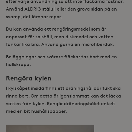
efter varje användning så att inte fläckarna fastnar.
Använd ALDRIG stålull eller den grova sidan på en
svamp, det lämnar repor.
Du kan använda ett rengöringsmedel som är
anpassat för spishäll, men diskmedel och vatten
funkar lika bra. Använd gärna en microfiberduk.
Beläggningar och svårare fläckar tas bort med en
hällskrapa.
Rengöra kylen
I kylskåpet insida finns ett dräningshål där fukt ska
rinna bort. Om detta är igenslammat kan det läcka
vatten från kylen. Rengör dräneringshålet enkelt
med en bit hushållspapper.