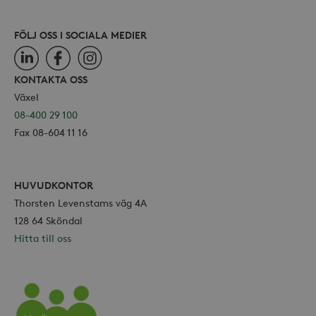
använ
eller
av Yo
FÖLJ OSS I SOCIALA MEDIER
gräns
LinkedIn
Facebook
Instagram
KONTAKTA OSS
Växel
08-400 29 100
_hjSessionUser_868654
.storaskondal.se
Fax 08-604 11 16
HUVUDKONTOR
Thorsten Levenstams väg 4A
128 64 Sköndal
Hitta till oss