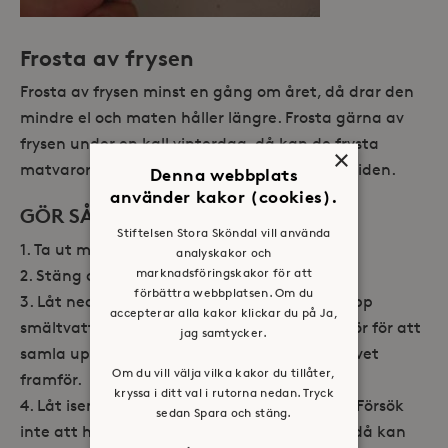
Frosta av frysen
Frosta av frysen minst en gång om året, då drar den
mindre el och maten håller längre. Frosta gärna av
frysen under en kall vinterdag, då kan de frysta
×
matvarorna hålla sig frysta utomhus under tiden.
Denna webbplats
använder kakor (cookies).
GÖR SÅ HÄR:
Stiftelsen Stora Sköndal vill använda
Ta ut maten ur frysen.
analyskakor och
marknadsföringskakor för att
Stäng av frysen och ställ upp frysdörren.
förbättra webbplatsen. Om du
Låt nedersta lådan sitta kvar och samla upp
accepterar alla kakor klickar du på Ja,
smältvattnet, eller ställ annan balja nedanför för att
jag samtycker.
samla upp vattnet. Lägg en handduk på golvet
Om du vill välja vilka kakor du tillåter,
framför.
kryssa i ditt val i rutorna nedan. Tryck
Låt isen smälta och ramla loss av sig själv. Försök
sedan Spara och stäng.
inte att hacka bort den med vassa föremål, då kan