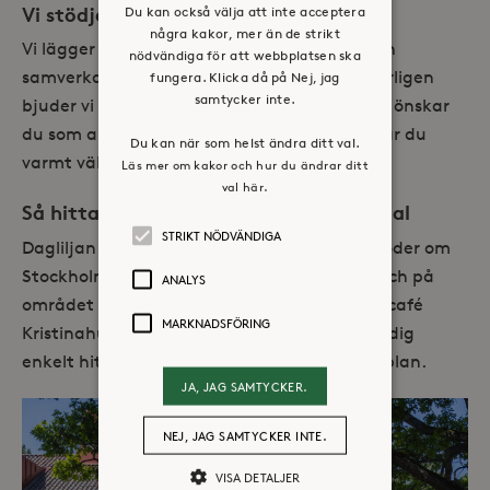
Vi stödjer närstående
Du kan också välja att inte acceptera
några kakor, mer än de strikt
Vi lägger stor vikt vid att stödja anhöriga och
nödvändiga för att webbplatsen ska
samverkar tillsammans så långt ni önskar. Årligen
fungera. Klicka då på Nej, jag
samtycker inte.
bjuder vi in till mingel där vi kan träffas men önskar
du som anhörig komma på ett studiebesök är du
Du kan när som helst ändra ditt val.
varmt välkommen!
Läs mer om kakor och hur du ändrar ditt
val här.
Så hittar du till Dagliljan i Stora Sköndal
STRIKT NÖDVÄNDIGA
Dagliljan ligger på området Stora Sköndal söder om
Stockholm. I närheten finns sjön Drevviken och på
ANALYS
området finns natursköna promenadstigar, café
MARKNADSFÖRING
Kristinahuset, utomhusgym och bad. Du tar dig
enkelt hit på 12 min med buss från Gullmarsplan.
JA, JAG SAMTYCKER.
NEJ, JAG SAMTYCKER INTE.
VISA DETALJER