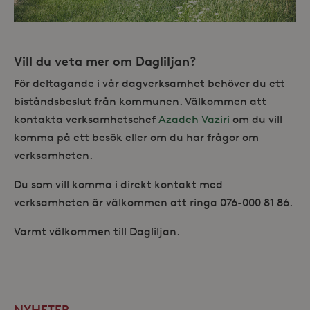
_hjAbsoluteSessionInProgress
30
Hotjar Ltd
minuter
.storaskondal.se
Vill du veta mer om Dagliljan?
För deltagande i vår dagverksamhet behöver du ett
biståndsbeslut från kommunen. Välkommen att
kontakta verksamhetschef
Azadeh Vaziri
om du vill
komma på ett besök eller om du har frågor om
verksamheten.
Du som vill komma i direkt kontakt med
verksamheten är välkommen att ringa 076-000 81 86.
Varmt välkommen till Dagliljan.
Leverantör /
Namn
Domän
_gid
Google LLC
Leverantör /
Namn
Utgång
Beskr
.storaskondal.se
Domän
NYHETER
_fbp
3
Använ
Meta Platform