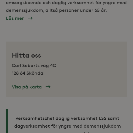
webb
omsorgsboende och daglig verksamhet för yngre med
använ
eller
demenssjukdom, alltså personer under 65 år.
av Yo
gräns
Läs mer
om
Familjeliv
och
aktiv
vardag:
_hjSessionUser_868654
.storaskondal.se
Hitta oss
Yngre
med
Carl Sebarts väg 4C
Alzheimer
128 64 Sköndal
behöver
Visa på karta
riktat
stöd
Verksamhetschef daglig verksamhet LSS samt
dagverksamhet för yngre med demenssjukdom