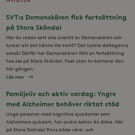
månader
för at
Inc.
serie
.storaskondal.se
såsom
_gat_UA-19166681-1
.storaskondal.se
SVT:s Demenskören fick fortsättning
från
s
tredj
på Stora Sköndal
_gcl_au
3
Denna
Google LLC
månader
av Do
.storaskondal.se
Har du redan sett alla avsnitt av Demenskören och
utför
hur s
tycker att det känns lite tomt? Det tyckte deltagarna
anvä
webbp
också! Därför har Demenskören fått en fortsättning
event
sluta
hos oss på Stora Sköndal. Fast utan tv-kameror den
ha se
besö
här gången.
webbp
_hjIncludedInSessionSample_868654
.storaskondal.se
Läs mer
om
YSC
Session
Denna
Google LLC
SVT:s
av Yo
.youtube.com
_hjSession_868654
.storaskondal.se
spåra
Demenskören
Familjeliv och aktiv vardag: Yngre
inbäd
fick
_ga_HDQ96Q7XBS
.storaskondal.se
VISITOR_INFO1_LIVE
6
Denna
Google LLC
med Alzheimer behöver riktat stöd
månader
av Yo
.youtube.com
fortsättning
hålla
Unga personer med kognitiva sjukdomar som
använ
på
_ga
Google LLC
för Y
Alzheimers sjukdom, har andra behov än äldre. Här
.storaskondal.se
inbäd
Stora
webbp
på Stora Sköndal finns både vård- och
också
Sköndal