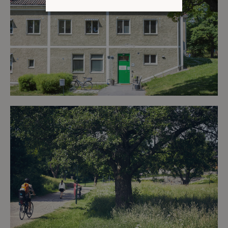
Strikt nödvändiga
Analys
Marknadsföring
Strikt nödvändiga kakor tillåter
kärnwebbplatsfunktioner som
användarinloggning och
kontohantering. Webbplatsen kan inte
användas ordentligt utan strikt
nödvändiga cookies.
Leverantör /
Namn
Utgång
Domän
_hjFirstSeen
30
Hotjar Ltd
minuter
.storaskondal.se