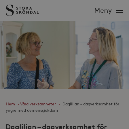
Stora
Meny
Sköndal
Hem
›
Våra verksamheter
›
Dagliljan – dagverksamhet för
yngre med demenssjukdom
Dagliljan – dagverksamhet för