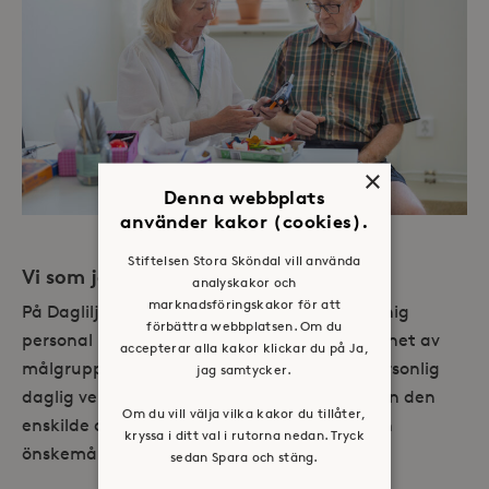
×
Denna webbplats
använder kakor (cookies).
Stiftelsen Stora Sköndal vill använda
Vi som jobbar på Dagliljan
analyskakor och
marknadsföringskakor för att
På Dagliljan möts du av engagerad och kunnig
förbättra webbplatsen. Om du
personal med specialkompetens och erfarenhet av
accepterar alla kakor klickar du på Ja,
målgruppen. Vi värnar om en mindre och personlig
jag samtycker.
daglig verksamhet där målet är att utgå från den
Om du vill välja vilka kakor du tillåter,
enskilde deltagaren och dess olika behov och
kryssa i ditt val i rutorna nedan. Tryck
önskemål.
sedan Spara och stäng.