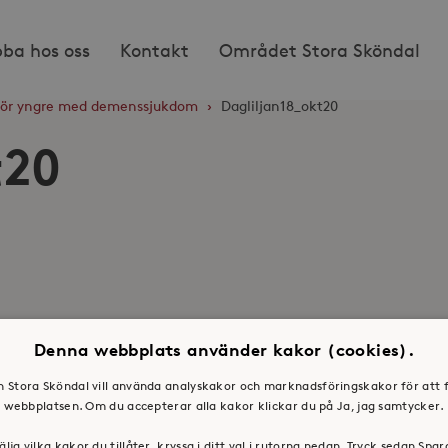
bba hos oss
Kontakt
Området Stora Sköndal
 för yngre med demenssjukdom
›
Dagliljan18_okt20
t20
Denna webbplats använder kakor (cookies).
en Stora Sköndal vill använda analyskakor och marknadsföringskakor för att 
webbplatsen. Om du accepterar alla kakor klickar du på Ja, jag samtycker.
älja vilka kakor du tillåter, kryssa i ditt val i rutorna nedan. Tryck sedan Spa