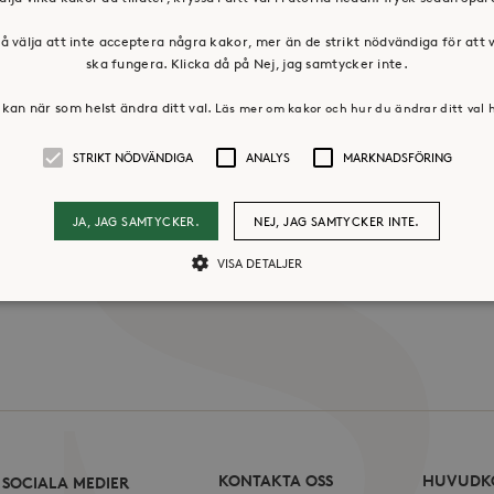
å välja att inte acceptera några kakor, mer än de strikt nödvändiga för att
ska fungera. Klicka då på Nej, jag samtycker inte.
os oss
Press & mediakontakt
kan när som helst ändra ditt val.
Läs mer om kakor och hur du ändrar ditt val 
STRIKT NÖDVÄNDIGA
ANALYS
MARKNADSFÖRING
JA, JAG SAMTYCKER.
NEJ, JAG SAMTYCKER INTE.
VISA DETALJER
Strikt nödvändiga
Analys
Marknadsföring
llåter kärnwebbplatsfunktioner som användarinloggning och kontohantering. Webbpl
ändiga cookies.
Leverantör /
Utgång
Beskrivning
Domän
KONTAKTA OSS
HUVUDK
I SOCIALA MEDIER
30
Cookien är inställd så att Hotjar kan spåra bör
Hotjar Ltd