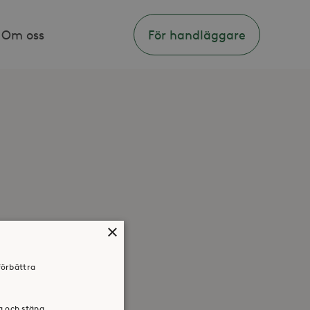
Om oss
För handläggare
×
förbättra
ra och stäng.