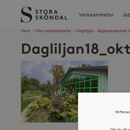
Stora
Verksamheter
Jo
Sköndal
Hem
›
Våra verksamheter
›
Dagliljan – dagverksamhet
Dagliljan18_ok
Stiftels
Om du vill v