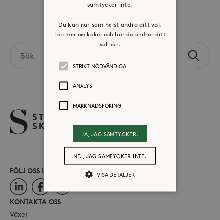
samtycker inte.
Volontär hos Stora Sköndal
Du kan när som helst ändra ditt val.
Läs mer om kakor och hur du ändrar ditt
val här.
Search
Sök
the
STRIKT NÖDVÄNDIGA
site
ANALYS
MARKNADSFÖRING
JA, JAG SAMTYCKER.
NEJ, JAG SAMTYCKER INTE.
FÖLJ OSS I SOCIALA MEDIER
VISA DETALJER
LinkedIn
Facebook
Instagram
KONTAKTA OSS
Strikt nödvändiga
Analys
Växel