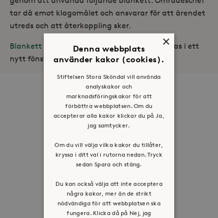
genom att använda följande blankett. Områdeschef
tar då emot klagomålet och ansvarar för att ärendet
utreds och att återkoppling sker.
×
Blankett för klagomål och synpunkter
(öppnas i ett
Denna webbplats
använder kakor (cookies).
nytt fönster).
Stiftelsen Stora Sköndal vill använda
analyskakor och
Om oss
marknadsföringskakor för att
förbättra webbplatsen. Om du
Organisation
accepterar alla kakor klickar du på Ja,
Historia
jag samtycker.
Riktlinje för personuppgifter
Om du vill välja vilka kakor du tillåter,
Tillgänglighetsredogörelse
kryssa i ditt val i rutorna nedan. Tryck
sedan Spara och stäng.
Visselblåsartjänst
Du kan också välja att inte acceptera
Jobba hos oss
några kakor, mer än de strikt
nödvändiga för att webbplatsen ska
Press & mediakontakt
fungera. Klicka då på Nej, jag