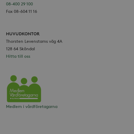
Marknadsföring
08-400 29 100
Fax 08-604 11 16
Strikt nödvändiga kakor tillåter
kärnwebbplatsfunktioner som
användarinloggning och
kontohantering. Webbplatsen kan inte
användas ordentligt utan strikt
HUVUDKONTOR
nödvändiga cookies.
Thorsten Levenstams väg 4A
Leverantör /
128 64 Sköndal
Namn
Utgång
Domän
Hitta till oss
_hjFirstSeen
30
Hotjar Ltd
minuter
.storaskondal.se
Vårdföretagarna
Medlem i vårdföretagarna
_hjAbsoluteSessionInProgress
30
Hotjar Ltd
minuter
.storaskondal.se