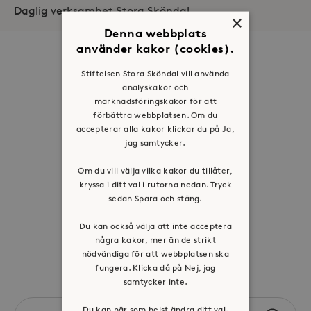
Daglig verksamhet Stora Sköndal
×
Denna webbplats
använder kakor (cookies).
Om oss
Stiftelsen Stora Sköndal vill använda
Organisation
analyskakor och
marknadsföringskakor för att
Historia
förbättra webbplatsen. Om du
Riktlinje för personuppgifter
accepterar alla kakor klickar du på Ja,
jag samtycker.
Tillgänglighetsredogörelse
Visselblåsartjänst
Om du vill välja vilka kakor du tillåter,
kryssa i ditt val i rutorna nedan. Tryck
Jobba hos oss
sedan Spara och stäng.
Du kan också välja att inte acceptera
Press & mediakontakt
några kakor, mer än de strikt
nödvändiga för att webbplatsen ska
Volontär hos Stora Sköndal
fungera. Klicka då på Nej, jag
samtycker inte.
Search
Du kan när som helst ändra ditt val.