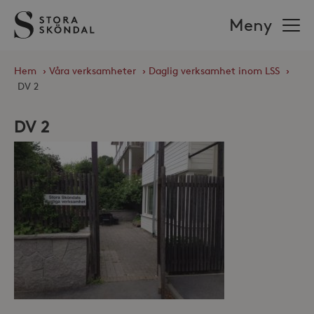
Stora
Meny
Sköndal
Hem
›
Våra verksamheter
›
Daglig verksamhet inom LSS
›
DV 2
DV 2