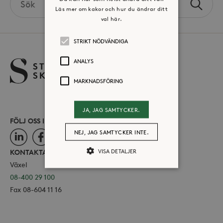
Sök
Läs mer om kakor och hur du ändrar ditt
the
val här.
site
STRIKT NÖDVÄNDIGA
ANALYS
MARKNADSFÖRING
JA, JAG SAMTYCKER.
FÖLJ OSS I SOCIALA MEDIER
NEJ, JAG SAMTYCKER INTE.
LinkedIn
Facebook
Instagram
VISA DETALJER
KONTAKTA OSS
Växel
08-400 29 100
Strikt nödvändiga
Analys
Fax 08-604 11 16
Marknadsföring
Strikt nödvändiga kakor tillåter