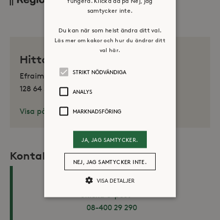
fungera. Klicka då på Nej, jag
samtycker inte.
Du kan när som helst ändra ditt val.
Läs mer om kakor och hur du ändrar ditt
val här.
Hitta oss
STRIKT NÖDVÄNDIGA
Efraim Dahlins väg 5
128 64 Sköndal
ANALYS
Visa på karta
MARKNADSFÖRING
JA, JAG SAMTYCKER.
Kontakta oss
NEJ, JAG SAMTYCKER INTE.
VISA DETALJER
Intagningssjuksköterska
Skicka e-post
08-400 29 290
Strikt nödvändiga
Analys