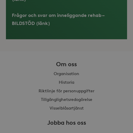
Frågor och svar om inneliggande rehab –
BILDSTÖD (länk)
Om oss
Organisation
Historia
Leverantör /
Namn
Domän
Riktlinje för personuppgifter
_gid
Google LLC
Leverantör /
Tillgänglighetsredogörelse
Namn
Utgång
Beskr
.storaskondal.se
Domän
Visselblåsartjänst
_fbp
3
Använ
Meta Platform
månader
för at
Inc.
serie
.storaskondal.se
Jobba hos oss
såsom
_gat_UA-19166681-1
.storaskondal.se
från
s
tredj