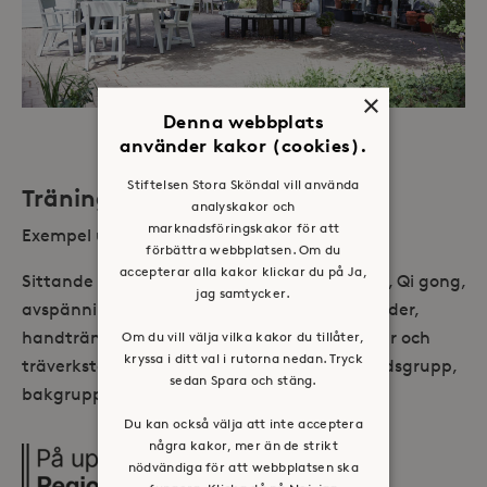
×
Denna webbplats
använder kakor (cookies).
Stiftelsen Stora Sköndal vill använda
Träning i grupp
analyskakor och
marknadsföringskakor för att
Exempel ur grupputbudet:
förbättra webbplatsen. Om du
accepterar alla kakor klickar du på Ja,
Sittande gymnastik, balansgrupp, Mediyoga, Qi gong,
jag samtycker.
avspänning, träning i gym, Wiispel, promenader,
handträning, pingis, armskola, keramik, läder och
Om du vill välja vilka kakor du tillåter,
kryssa i ditt val i rutorna nedan. Tryck
träverkstad, skapande verksamhet, trädgårdsgrupp,
sedan Spara och stäng.
bakgrupp, tal- och röstgrupp.
Du kan också välja att inte acceptera
några kakor, mer än de strikt
nödvändiga för att webbplatsen ska