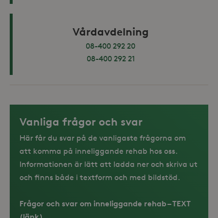
Marknadsföring
Strikt nödvändiga kakor tillåter
Vårdavdelning
kärnwebbplatsfunktioner som
användarinloggning och
08-400 292 20
kontohantering. Webbplatsen kan inte
08-400 292 21
användas ordentligt utan strikt
nödvändiga cookies.
Leverantör /
Namn
Utgång
Domän
_hjFirstSeen
30
Hotjar Ltd
minuter
.storaskondal.se
Vanliga frågor och svar
Här får du svar på de vanligaste frågorna
om
att komma på inneliggande rehab hos oss.
Informationen är lätt att ladda ner och skriva ut
och finns både i textform och med bildstöd.
Frågor och svar om inneliggande rehab – TEXT
_hjAbsoluteSessionInProgress
30
Hotjar Ltd
minuter
.storaskondal.se
(länk)