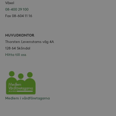
Växel
08-400 29 100
Fax 08-604 11 16
_hjSessionUser_868654
.storaskondal.se
HUVUDKONTOR
Thorsten Levenstams väg 4A
128 64 Sköndal
Hitta till oss
Vårdföretagarna
Medlem i vårdföretagarna