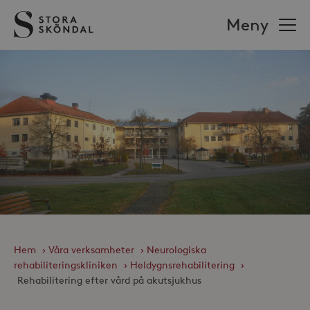
Stora
Meny
Sköndal
Hem
›
Våra verksamheter
›
Neurologiska
rehabiliteringskliniken
›
Heldygnsrehabilitering
›
Rehabilitering efter vård på akutsjukhus