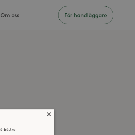
Om oss
För handläggare
×
förbättra