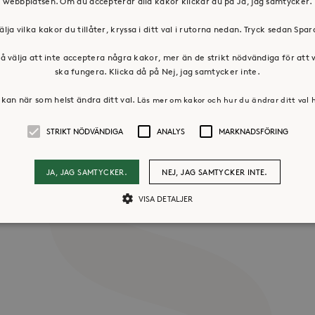
webbplatsen. Om du accepterar alla kakor klickar du på Ja, jag samtycker.
älja vilka kakor du tillåter, kryssa i ditt val i rutorna nedan. Tryck sedan Spa
samma folkparksfest hösten 2023.
å välja att inte acceptera några kakor, mer än de strikt nödvändiga för att
ska fungera. Klicka då på Nej, jag samtycker inte.
kan när som helst ändra ditt val.
Läs mer om kakor och hur du ändrar ditt val 
os oss
Press & mediakontakt
STRIKT NÖDVÄNDIGA
ANALYS
MARKNADSFÖRING
JA, JAG SAMTYCKER.
NEJ, JAG SAMTYCKER INTE.
VISA DETALJER
Strikt nödvändiga
Analys
Marknadsföring
llåter kärnwebbplatsfunktioner som användarinloggning och kontohantering. Webbpl
ändiga cookies.
Leverantör /