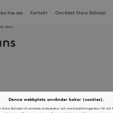
bba hos oss
Kontakt
Området Stora Sköndal
de-dans
ans
Denna webbplats använder kakor (cookies).
en Stora Sköndal vill använda analyskakor och marknadsföringskakor för att 