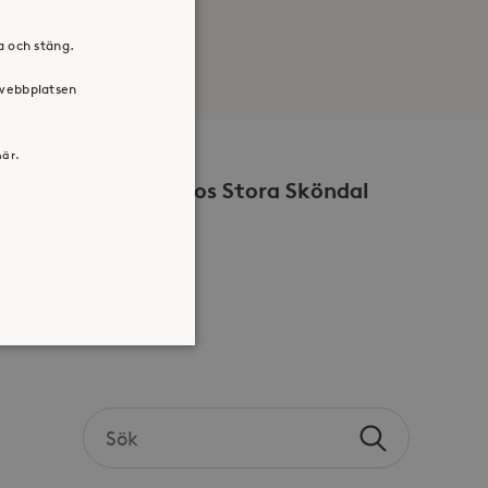
ra och stäng.
 webbplatsen
här.
Volontär hos Stora Sköndal
Search
atsen kan inte användas
Sök
the