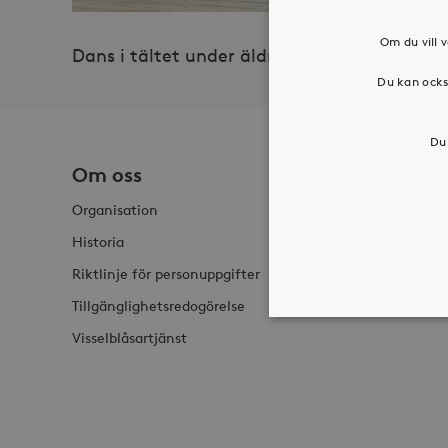
Om du vill v
Dans i tältet under äldreomsorgens gemen
Du kan ocks
Du 
Om oss
Jobba h
Organisation
Historia
Riktlinje för personuppgifter
Tillgänglighetsredogörelse
Visselblåsartjänst
Strikt nödvändiga kakor ti
ordentligt utan strikt nödv