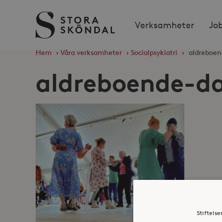
Stora
Verksamheter
Jo
Sköndal
Hem
›
Våra verksamheter
›
Socialpsykiatri
›
aldreboen
aldreboende-d
Stiftels