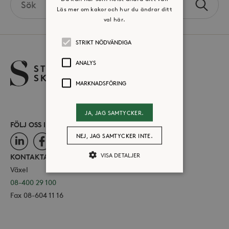
Sök
Läs mer om kakor och hur du ändrar ditt
the
val här.
site
STRIKT NÖDVÄNDIGA
ANALYS
MARKNADSFÖRING
JA, JAG SAMTYCKER.
FÖLJ OSS I SOCIALA MEDIER
NEJ, JAG SAMTYCKER INTE.
LinkedIn
Facebook
Instagram
VISA DETALJER
KONTAKTA OSS
Växel
08-400 29 100
Strikt nödvändiga
Analys
Fax 08-604 11 16
Marknadsföring
Strikt nödvändiga kakor tillåter