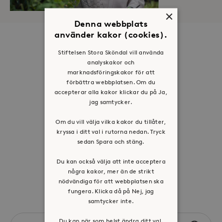
×
Denna webbplats
använder kakor (cookies).
Om oss
Stiftelsen Stora Sköndal vill använda
Organisation
analyskakor och
marknadsföringskakor för att
Historia
förbättra webbplatsen. Om du
Riktlinje för personuppgifter
accepterar alla kakor klickar du på Ja,
jag samtycker.
Tillgänglighetsredogörelse
Visselblåsartjänst
Om du vill välja vilka kakor du tillåter,
kryssa i ditt val i rutorna nedan. Tryck
Jobba hos oss
sedan Spara och stäng.
Du kan också välja att inte acceptera
Press & mediakontakt
några kakor, mer än de strikt
nödvändiga för att webbplatsen ska
Volontär hos Stora Sköndal
fungera. Klicka då på Nej, jag
samtycker inte.
Search
Du kan när som helst ändra ditt val.