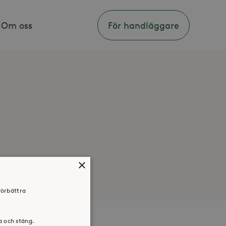
Om oss
För handläggare
×
förbättra
ra och stäng.