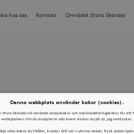
bba hos oss
Kontakt
Området Stora Sköndal
Denna webbplats använder kakor (cookies).
en Stora Sköndal vill använda analyskakor och marknadsföringskakor för att 
webbplatsen. Om du accepterar alla kakor klickar du på Ja, jag samtycker.
älja vilka kakor du tillåter, kryssa i ditt val i rutorna nedan. Tryck sedan Spa