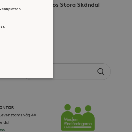
Volontär hos Stora Sköndal
 webbplatsen
här.
Search
Sök
the
site
atsen kan inte användas
ONTOR
 Levenstams väg 4A
Vårdföretagarna
öndal
jan av användarens resa för
oss
identifierbar information.