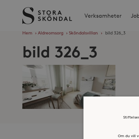
Stora
Verksamheter
Jo
Sköndal
Hem
›
Äldreomsorg
›
Sköndalsvillan
›
bild 326_3
bild 326_3
Stiftels
Om du vill v