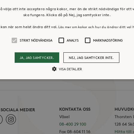
os oss
Press & mediakontakt
å välja att inte acceptera några kakor, mer än de strikt nödvändiga för att
ska fungera. Klicka då på Nej, jag samtycker inte.
kan när som helst ändra ditt val.
Läs mer om kakor och hur du ändrar ditt val 
STRIKT NÖDVÄNDIGA
ANALYS
MARKNADSFÖRING
JA, JAG SAMTYCKER.
NEJ, JAG SAMTYCKER INTE.
VISA DETALJER
Strikt nödvändiga
Analys
Marknadsföring
llåter kärnwebbplatsfunktioner som användarinloggning och kontohantering. Webbpl
ändiga cookies.
KONTAKTA OSS
HUVUDK
I SOCIALA MEDIER
Leverantör /
Växel
Thorsten
ebook
Instagram
Utgång
Beskrivning
Domän
08-400 29 100
128 64 Sk
30
Cookien är inställd så att Hotjar kan spåra bör
Hotjar Ltd
Fax 08-604 11 16
Hitta till 
minuter
ett totalt antal sessioner. Den innehåller ingen 