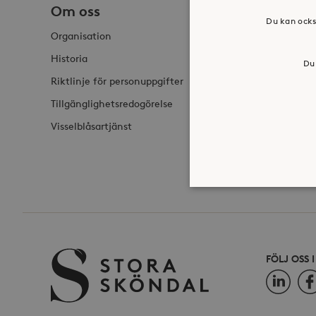
Om oss
Jobba h
Du kan ocks
Organisation
Historia
Du 
Riktlinje för personuppgifter
Tillgänglighetsredogörelse
Visselblåsartjänst
Strikt nödvändiga kakor ti
ordentligt utan strikt nödv
FÖLJ OSS 
LinkedIn
Fac
Namn
_hjFirstSeen