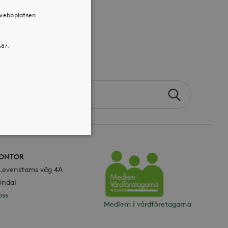
 webbplatsen
här.
Search
Sök
the
site
ONTOR
 Levenstams väg 4A
atsen kan inte användas
Vårdföretagarna
öndal
oss
Medlem i vårdföretagarna
jan av användarens resa för
identifierbar information.