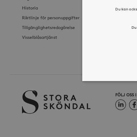
Historia
Du kan ocks
Riktlinje för personuppgifter
Tillgänglighetsredogörelse
Du 
Visselblåsartjänst
FÖLJ OSS 
LinkedIn
Fac
Strikt nödvändiga kakor ti
ordentligt utan strikt nödv
Namn
_hjFirstSeen