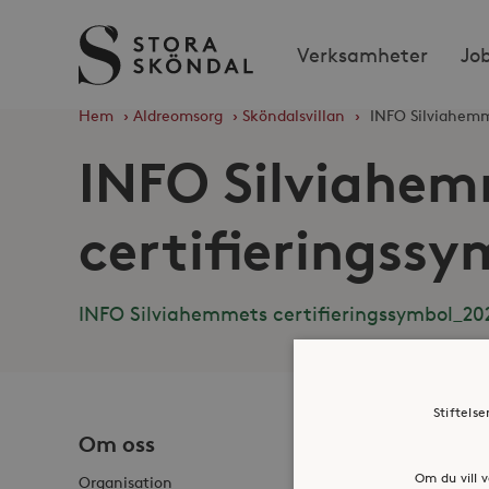
Stora
Verksamheter
Jo
Sköndal
Hem
›
Äldreomsorg
›
Sköndalsvillan
›
INFO Silviahemm
INFO Silviahe
certifieringssy
INFO Silviahemmets certifieringssymbol_20
Stiftels
Om oss
Jobba h
Om du vill v
Organisation