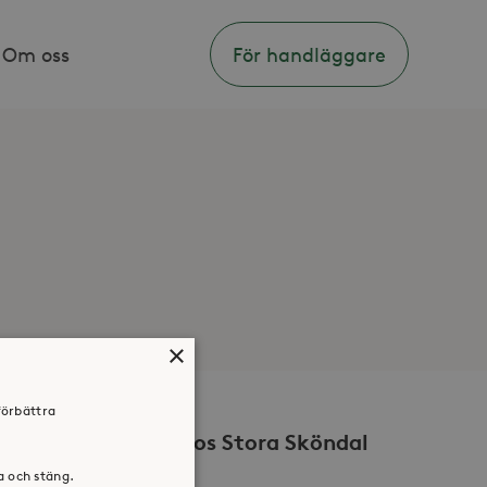
Om oss
För handläggare
×
förbättra
Volontär hos Stora Sköndal
ra och stäng.