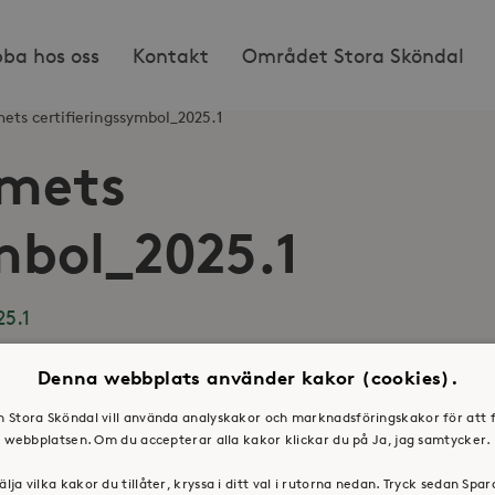
bba hos oss
Kontakt
Området Stora Sköndal
ets certifieringssymbol_2025.1
mmets
mbol_2025.1
25.1
Denna webbplats använder kakor (cookies).
en Stora Sköndal vill använda analyskakor och marknadsföringskakor för att 
webbplatsen. Om du accepterar alla kakor klickar du på Ja, jag samtycker.
os oss
Press & mediakontakt
älja vilka kakor du tillåter, kryssa i ditt val i rutorna nedan. Tryck sedan Spa