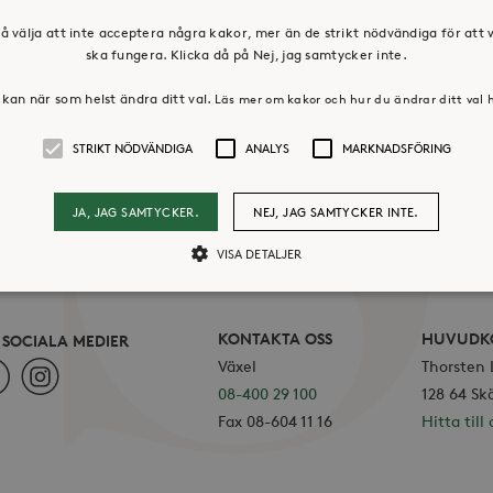
å välja att inte acceptera några kakor, mer än de strikt nödvändiga för att
ska fungera. Klicka då på Nej, jag samtycker inte.
kan när som helst ändra ditt val.
Läs mer om kakor och hur du ändrar ditt val 
STRIKT NÖDVÄNDIGA
ANALYS
MARKNADSFÖRING
JA, JAG SAMTYCKER.
NEJ, JAG SAMTYCKER INTE.
VISA DETALJER
Strikt nödvändiga
Analys
Marknadsföring
KONTAKTA OSS
HUVUDK
I SOCIALA MEDIER
Växel
Thorsten
ebook
Instagram
llåter kärnwebbplatsfunktioner som användarinloggning och kontohantering. Webbpl
08-400 29 100
128 64 Sk
ändiga cookies.
Fax 08-604 11 16
Hitta till 
Leverantör /
Utgång
Beskrivning
Domän
30
Cookien är inställd så att Hotjar kan spåra bör
Hotjar Ltd
minuter
ett totalt antal sessioner. Den innehåller ingen 