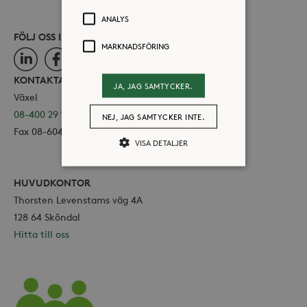
ANALYS
FÖLJ OSS I SOCIALA MEDIER
MARKNADSFÖRING
LinkedIn
Facebook
Instagram
KONTAKTA OSS
JA, JAG SAMTYCKER.
Växel
08-400 29 100
NEJ, JAG SAMTYCKER INTE.
Fax 08-604 11 16
VISA DETALJER
HUVUDKONTOR
Strikt nödvändiga
Analys
Thorsten Levenstams väg 4A
Marknadsföring
128 64 Sköndal
Hitta till oss
Strikt nödvändiga kakor tillåter
kärnwebbplatsfunktioner som
användarinloggning och
kontohantering. Webbplatsen kan inte
användas ordentligt utan strikt
nödvändiga cookies.