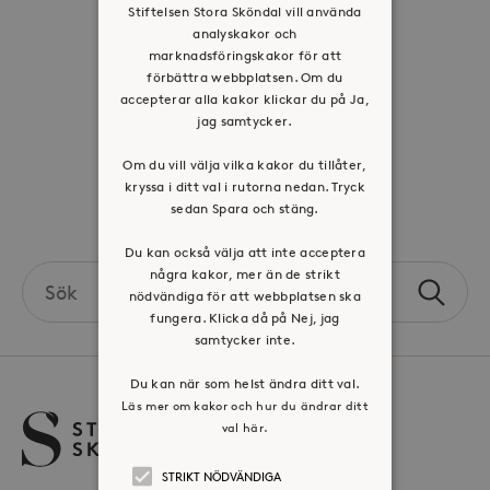
Stiftelsen Stora Sköndal vill använda
Tillgänglighetsredogörelse
analyskakor och
Visselblåsartjänst
marknadsföringskakor för att
förbättra webbplatsen. Om du
accepterar alla kakor klickar du på Ja,
Jobba hos oss
jag samtycker.
Press & mediakontakt
Om du vill välja vilka kakor du tillåter,
kryssa i ditt val i rutorna nedan. Tryck
sedan Spara och stäng.
Volontär hos Stora Sköndal
Du kan också välja att inte acceptera
Search
några kakor, mer än de strikt
nödvändiga för att webbplatsen ska
Sök
the
fungera. Klicka då på Nej, jag
site
samtycker inte.
Du kan när som helst ändra ditt val.
Läs mer om kakor och hur du ändrar ditt
val här.
STRIKT NÖDVÄNDIGA