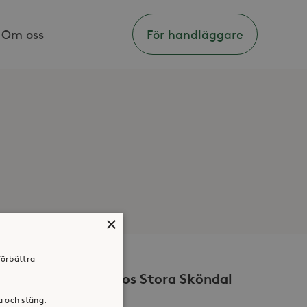
Om oss
För handläggare
×
förbättra
Volontär hos Stora Sköndal
ra och stäng.