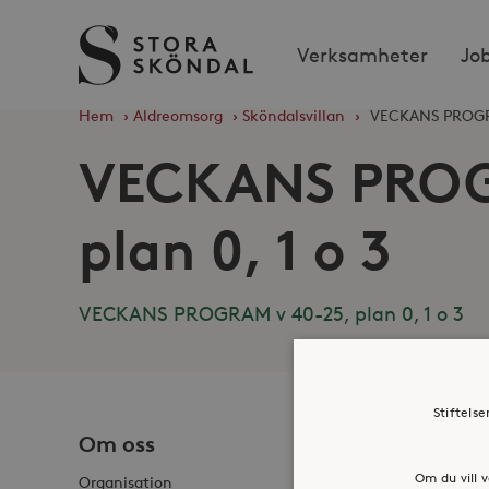
Stora
Verksamheter
Jo
Sköndal
Hem
›
Äldreomsorg
›
Sköndalsvillan
›
VECKANS PROGRAM
VECKANS PROG
plan 0, 1 o 3
VECKANS PROGRAM v 40-25, plan 0, 1 o 3
Stiftels
Om oss
Jobba h
Om du vill v
Organisation