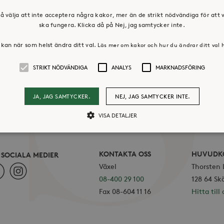
å välja att inte acceptera några kakor, mer än de strikt nödvändiga för att
ska fungera. Klicka då på Nej, jag samtycker inte.
kan när som helst ändra ditt val.
Läs mer om kakor och hur du ändrar ditt val 
STRIKT NÖDVÄNDIGA
ANALYS
MARKNADSFÖRING
JA, JAG SAMTYCKER.
NEJ, JAG SAMTYCKER INTE.
VISA DETALJER
Strikt nödvändiga
Analys
Marknadsföring
KONTAKTA OSS
HUVUDK
I SOCIALA MEDIER
Växel
Thorsten
ebook
Instagram
llåter kärnwebbplatsfunktioner som användarinloggning och kontohantering. Webbpl
08-400 29 100
128 64 Sk
ändiga cookies.
Fax 08-604 11 16
Hitta till 
Leverantör /
Utgång
Beskrivning
Domän
30
Cookien är inställd så att Hotjar kan spåra bör
Hotjar Ltd
minuter
ett totalt antal sessioner. Den innehåller ingen 