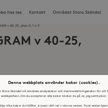
bba hos oss
Kontakt
Området Stora Sköndal
 v 40-25, plan 0, 1 o 3
RAM v 40-25,
Denna webbplats använder kakor (cookies).
en Stora Sköndal vill använda analyskakor och marknadsföringskakor för att 
webbplatsen. Om du accepterar alla kakor klickar du på Ja, jag samtycker.
os oss
Press & mediakontakt
älja vilka kakor du tillåter, kryssa i ditt val i rutorna nedan. Tryck sedan Spa