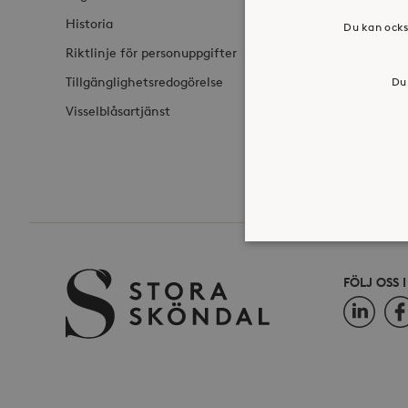
Historia
Du kan ocks
Riktlinje för personuppgifter
Tillgänglighetsredogörelse
Du 
Visselblåsartjänst
FÖLJ OSS 
LinkedIn
Fac
Strikt nödvändiga kakor ti
ordentligt utan strikt nödv
Namn
_hjFirstSeen