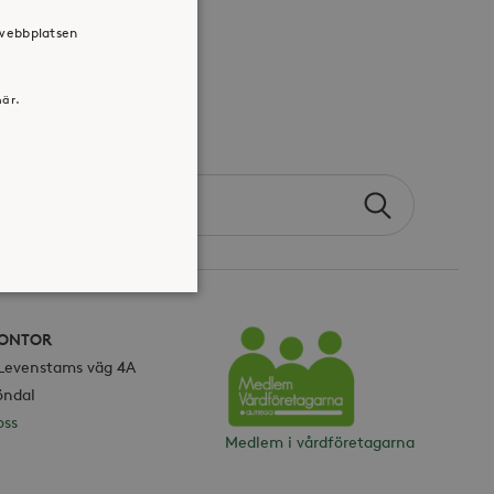
 webbplatsen
här.
Search
Sök
the
site
ONTOR
 Levenstams väg 4A
atsen kan inte användas
Vårdföretagarna
öndal
oss
Medlem i vårdföretagarna
jan av användarens resa för
identifierbar information.