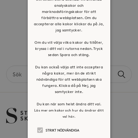
analyskakor och
Visselblåsartjänst
marknadsföringskakor för att
förbättra webbplatsen. Om du
Jobba hos oss
accepterar alla kakor klickar du på Ja,
jag samtycker.
Press & mediakontakt
Om du vill välja vilka kakor du tillåter,
kryssa i ditt val i rutorna nedan. Tryck
Volontär hos Stora Sköndal
sedan Spara och stäng.
Du kan också välja att inte acceptera
Search
några kakor, mer än de strikt
Sök
the
nödvändiga för att webbplatsen ska
site
fungera. Klicka då på Nej, jag
samtycker inte.
Du kan när som helst ändra ditt val.
Läs mer om kakor och hur du ändrar ditt
val här.
STRIKT NÖDVÄNDIGA