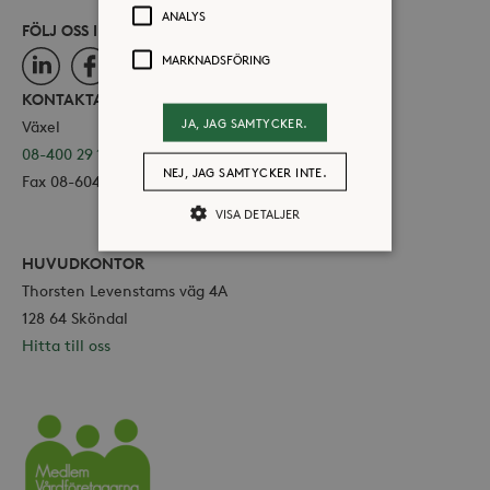
ANALYS
FÖLJ OSS I SOCIALA MEDIER
MARKNADSFÖRING
LinkedIn
Facebook
Instagram
KONTAKTA OSS
JA, JAG SAMTYCKER.
Växel
08-400 29 100
NEJ, JAG SAMTYCKER INTE.
Fax 08-604 11 16
VISA DETALJER
HUVUDKONTOR
Thorsten Levenstams väg 4A
Strikt nödvändiga
Analys
128 64 Sköndal
Marknadsföring
Hitta till oss
Strikt nödvändiga kakor tillåter
kärnwebbplatsfunktioner som
användarinloggning och
kontohantering. Webbplatsen kan inte
användas ordentligt utan strikt
nödvändiga cookies.
Vårdföretagarna
Leverantör /