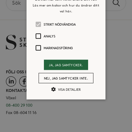
Sök
Läs mer om kakor och hur du ändrar ditt
the
val här.
site
STRIKT NÖDVÄNDIGA
ANALYS
MARKNADSFÖRING
JA, JAG SAMTYCKER.
FÖLJ OSS I SOCIALA MEDIER
NEJ, JAG SAMTYCKER INTE.
LinkedIn
Facebook
Instagram
VISA DETALJER
KONTAKTA OSS
Växel
08-400 29 100
Strikt nödvändiga
Analys
Fax 08-604 11 16
Marknadsföring
Strikt nödvändiga kakor tillåter