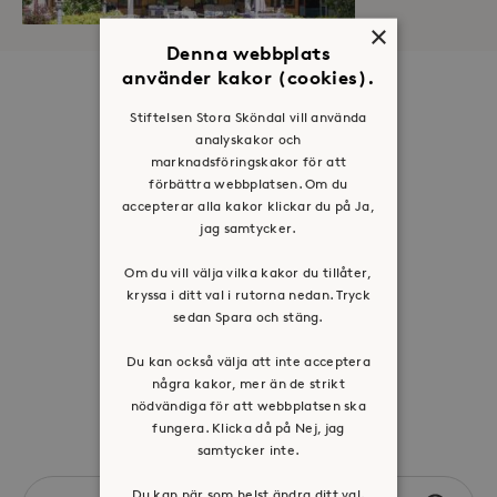
×
Denna webbplats
använder kakor (cookies).
Om oss
Stiftelsen Stora Sköndal vill använda
Organisation
analyskakor och
marknadsföringskakor för att
Historia
förbättra webbplatsen. Om du
Riktlinje för personuppgifter
accepterar alla kakor klickar du på Ja,
jag samtycker.
Tillgänglighetsredogörelse
Visselblåsartjänst
Om du vill välja vilka kakor du tillåter,
kryssa i ditt val i rutorna nedan. Tryck
Jobba hos oss
sedan Spara och stäng.
Du kan också välja att inte acceptera
Press & mediakontakt
några kakor, mer än de strikt
nödvändiga för att webbplatsen ska
Volontär hos Stora Sköndal
fungera. Klicka då på Nej, jag
samtycker inte.
Search
Du kan när som helst ändra ditt val.