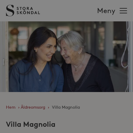
Stora
Meny
Sköndal
Hem
›
Äldreomsorg
›
Villa Magnolia
Villa Magnolia