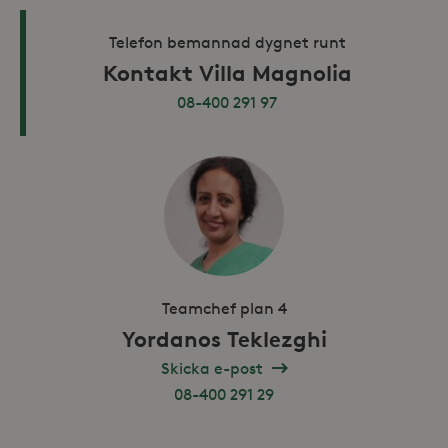
Telefon bemannad dygnet runt
_hjAbsoluteSessionInProgress
30
Hotjar Ltd
Kontakt Villa Magnolia
minuter
.storaskondal.se
08-400 291 97
Teamchef plan 4
Yordanos Teklezghi
Leverantör /
Skicka e-post
Namn
Domän
08-400 291 29
_gid
Google LLC
Leverantör /
Namn
Utgång
Beskr
.storaskondal.se
Domän