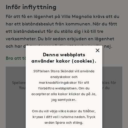
Inför inflyttning
För att få en lägenhet på Villa Magnolia krävs att du
har ett biståndsbeslut från kommunen. När du fått
ett biståndsbeslut får du ställa dig i kö till tre
verksamheter. Du blir sedan erbjuden en lägenhet
och har då tre dagar på dig att tacka ja eller nej.
×
Denna webbplats
Bra att tänka på innan inflytt
använder kakor (cookies).
Stiftelsen Stora Sköndal vill använda
analyskakor och
Spelaren kräver godkännande av tredjepartscookies för
marknadsföringskakor för att
Youtube. Genom att visa spelaren godkänner du
förbättra webbplatsen. Om du
villkoren
från Youtube
accepterar alla kakor klickar du på Ja,
jag samtycker.
Visa video
Om du vill välja vilka kakor du tillåter,
Gå till Youtube
kryssa i ditt val i rutorna nedan. Tryck
sedan Spara och stäng.