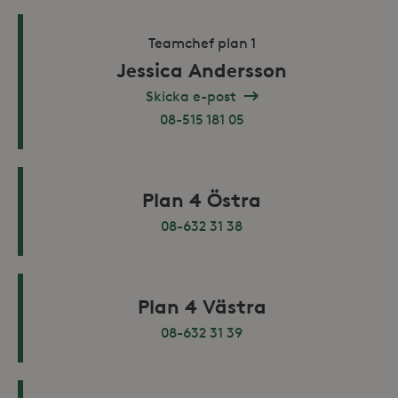
webb
använ
eller
Teamchef plan 1
av Yo
gräns
Jessica Andersson
Skicka e-post
08-515 181 05
_hjSessionUser_868654
.storaskondal.se
Plan 4 Östra
08-632 31 38
Plan 4 Västra
08-632 31 39