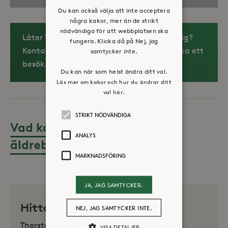
Du kan också välja att inte acceptera
några kakor, mer än de strikt
nödvändiga för att webbplatsen ska
Låter Villa Magnolia som ett boende för dig?
fungera. Klicka då på Nej, jag
Kontakta gärna
Jessica Svanholm
och boka ett
samtycker inte.
besök
Du kan när som helst ändra ditt val.
Läs mer om kakor och hur du ändrar ditt
val här.
STRIKT NÖDVÄNDIGA
Vad kostar det att bo på ett
ANALYS
äldreboende?
MARKNADSFÖRING
JA, JAG SAMTYCKER.
Hitta oss
NEJ, JAG SAMTYCKER INTE.
Thorsten Levenstams väg 7A-7C, Sköndal
VISA DETALJER