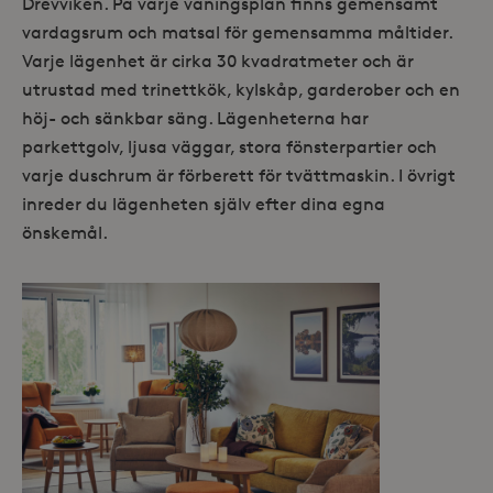
Drevviken. På varje våningsplan finns gemensamt
vardagsrum och matsal för gemensamma måltider.
Varje lägenhet är cirka 30 kvadratmeter och är
utrustad med trinettkök, kylskåp, garderober och en
höj- och sänkbar säng. Lägenheterna har
parkettgolv, ljusa väggar, stora fönsterpartier och
varje duschrum är förberett för tvättmaskin. I övrigt
inreder du lägenheten själv efter dina egna
önskemål.