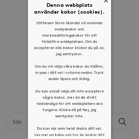
×
Denna webbplats
Om oss
använder kakor (cookies).
Organisation
Stiftelsen Stora Sköndal vill använda
Historia
analyskakor och
marknadsföringskakor för att
Riktlinje för personuppgifter
förbättra webbplatsen. Om du
Tillgänglighetsredogörelse
accepterar alla kakor klickar du på Ja,
Visselblåsartjänst
jag samtycker.
Om du vill välja vilka kakor du tillåter,
Jobba hos oss
kryssa i ditt val i rutorna nedan. Tryck
sedan Spara och stäng.
Press & mediakontakt
Du kan också välja att inte acceptera
några kakor, mer än de strikt
Volontär hos Stora Sköndal
nödvändiga för att webbplatsen ska
fungera. Klicka då på Nej, jag
samtycker inte.
Search
Sök
the
Du kan när som helst ändra ditt val.
site
Läs mer om kakor och hur du ändrar ditt