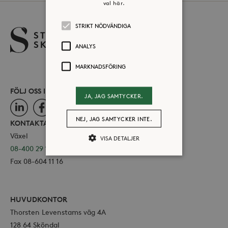
val här.
STRIKT NÖDVÄNDIGA
ANALYS
MARKNADSFÖRING
FÖLJ OSS I SOCIALA MEDIER
JA, JAG SAMTYCKER.
LinkedIn
Facebook
Instagram
NEJ, JAG SAMTYCKER INTE.
KONTAKTA OSS
Växel
VISA DETALJER
08-400 29 100
Fax 08-604 11 16
Strikt nödvändiga
Analys
Marknadsföring
HUVUDKONTOR
Strikt nödvändiga kakor tillåter
Thorsten Levenstams väg 4A
kärnwebbplatsfunktioner som
128 64 Sköndal
användarinloggning och