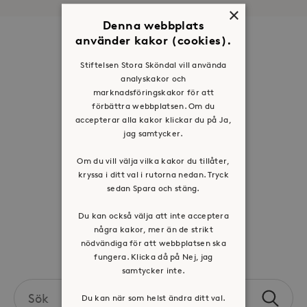
×
Denna webbplats
använder kakor (cookies).
Om oss
Stiftelsen Stora Sköndal vill använda
Organisation
analyskakor och
Historia
marknadsföringskakor för att
förbättra webbplatsen. Om du
Riktlinje för personuppgifter
accepterar alla kakor klickar du på Ja,
Tillgänglighetsredogörelse
jag samtycker.
Visselblåsartjänst
Om du vill välja vilka kakor du tillåter,
kryssa i ditt val i rutorna nedan. Tryck
Jobba hos oss
sedan Spara och stäng.
Press & mediakontakt
Du kan också välja att inte acceptera
några kakor, mer än de strikt
nödvändiga för att webbplatsen ska
Volontär hos Stora Sköndal
fungera. Klicka då på Nej, jag
samtycker inte.
Search
Du kan när som helst ändra ditt val.
Sök
the