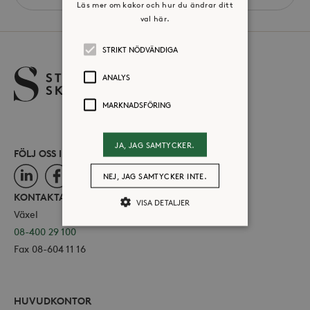
Läs mer om kakor och hur du ändrar ditt
site
val här.
STRIKT NÖDVÄNDIGA
ANALYS
MARKNADSFÖRING
JA, JAG SAMTYCKER.
FÖLJ OSS I SOCIALA MEDIER
LinkedIn
Facebook
Instagram
NEJ, JAG SAMTYCKER INTE.
KONTAKTA OSS
VISA DETALJER
Växel
08-400 29 100
Fax 08-604 11 16
Strikt nödvändiga
Analys
Marknadsföring
Strikt nödvändiga kakor tillåter
HUVUDKONTOR