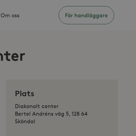
Om oss
För handläggare
nter
Plats
Diakonalt center
Bertel Andréns väg 5, 128 64
Sköndal