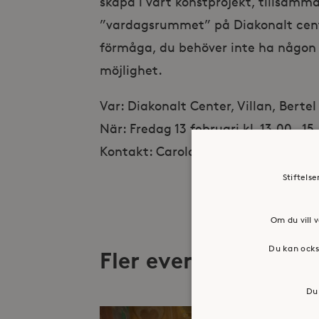
skapa i vårt konstprojekt, tillsamma
”vardagsrummet” på Diakonalt center
förmåga, du behöver inte ha någon
möjlighet.
Var: Diakonalt Center, Villan, Berte
När: Fredag 13 februari kl. 13.00 – 15
Kontakt: Carola Backlund, carola.b
Stiftels
Om du vill v
Du kan ocks
Fler evenemang
Du 