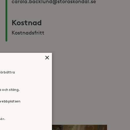
carola.backlund@storaskondal.se 
Kostnad
Kostnadsfritt 
×
Dela:
förbättra
Facebook
Twitter
LinkedIn
ra och stäng.
 webbplatsen
här.