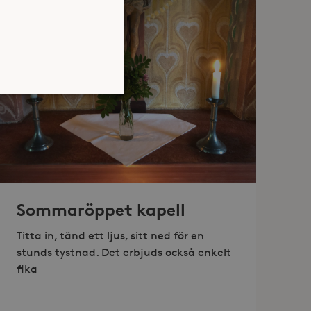
atsen kan inte användas
Sommaröppet kapell
jan av användarens resa för
identifierbar information.
Titta in, tänd ett ljus, sitt ned för en
jan av användarens resa för
stunds tystnad. Det erbjuds också enkelt
identifierbar information.
fika