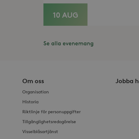
Do
_gid
_fbp
Met
10 AUG
LÄS MER
Inc
.st
_gat_UA-19166681-1
_gcl_au
Goo
.st
Se alla evenemang
YSC
Goo
.y
_hjIncludedInSessionSam
VISITOR_INFO1_LIVE
Goo
.y
_hjSession_868654
Om oss
Jobba h
_ga_HDQ96Q7XBS
Organisation
_ga
Historia
Riktlinje för personuppgifter
Tillgänglighetsredogörelse
Visselblåsartjänst
_hjSessionUser_868654