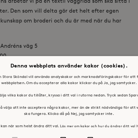
ns arbetar vi på en textil väggridå som ska sitta i
. Den som vill delta gör det helt efter egen
 kunskap om broderi och du är med när du har
l Andréns väg 5
.00.
acklund@storaskondal.se, 08 – 400 291 55
Denna webbplats använder kakor (cookies).
en Stora Sköndal vill använda analyskakor och marknadsföringskakor för att 
webbplatsen. Om du accepterar alla kakor klickar du på Ja, jag samtycker.
älja vilka kakor du tillåter, kryssa i ditt val i rutorna nedan. Tryck sedan Spa
å välja att inte acceptera några kakor, mer än de strikt nödvändiga för att
ska fungera. Klicka då på Nej, jag samtycker inte.
kan när som helst ändra ditt val.
Läs mer om kakor och hur du ändrar ditt val 