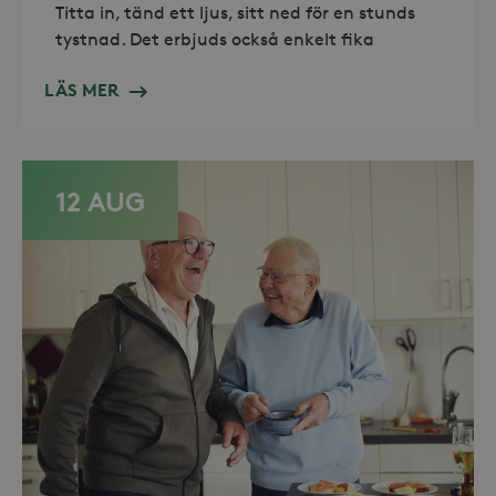
nödvändiga cookies.
Titta in, tänd ett ljus, sitt ned för en stunds
Leverantör /
tystnad. Det erbjuds också enkelt fika
Namn
Utgång
Domän
_hjFirstSeen
30
Hotjar Ltd
LÄS MER
minuter
.storaskondal.se
12 AUG
_hjAbsoluteSessionInProgress
30
Hotjar Ltd
minuter
.storaskondal.se