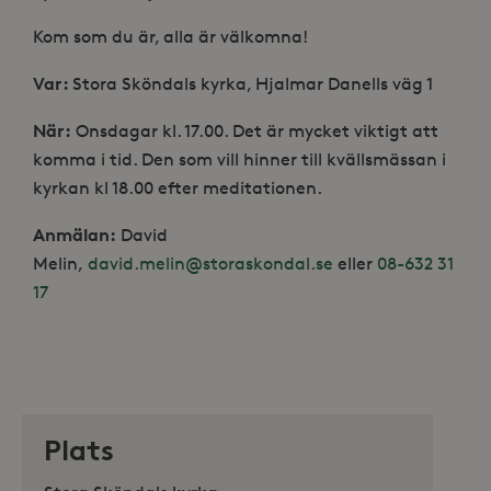
Kom som du är, alla är välkomna!
Var:
Stora Sköndals kyrka, Hjalmar Danells väg 1
När:
Onsdagar kl. 17.00. Det är mycket viktigt att
komma i tid. Den som vill hinner till kvällsmässan i
kyrkan kl 18.00 efter meditationen.
Anmälan:
David
Melin,
david.melin@storaskondal.se
eller
08-632 31
17
Plats