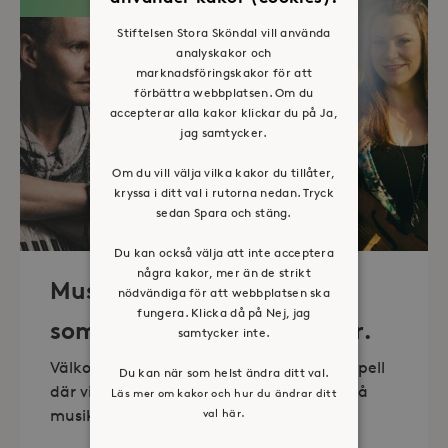
Stiftelsen Stora Sköndal vill använda
analyskakor och
marknadsföringskakor för att
förbättra webbplatsen. Om du
accepterar alla kakor klickar du på Ja,
jag samtycker.
Om du vill välja vilka kakor du tillåter,
kryssa i ditt val i rutorna nedan. Tryck
sedan Spara och stäng.
Du kan också välja att inte acceptera
några kakor, mer än de strikt
Musik i sommarkväll – O
nödvändiga för att webbplatsen ska
fungera. Klicka då på Nej, jag
sommartid så skön och kär.
samtycker inte.
Välkommen till vackra Stora Sköndals kapell
Du kan när som helst ändra ditt val.
där vi varannan torsdag kl 19.00 bjuder på
Läs mer om kakor och hur du ändrar ditt
val här.
musikunderhållning fem