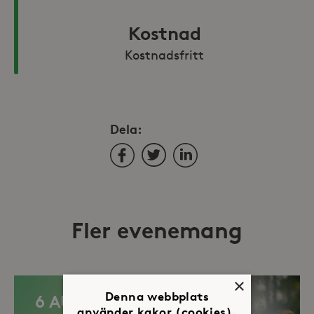
Kostnad
Kostnadsfritt
Dela:
Facebook
Twitter
LinkedIn
Fler evenemang
×
Denna webbplats
6 AUG
använder kakor (cookies).