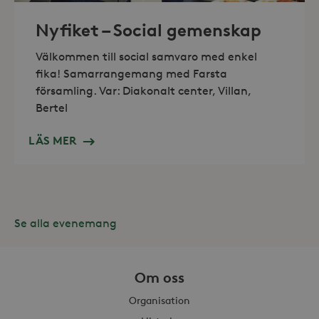
Nyfiket – Social gemenskap
Välkommen till social samvaro med enkel
fika! Samarrangemang med Farsta
församling. Var: Diakonalt center, Villan,
Leverantör /
Bertel
Namn
Domän
_gid
Google LLC
Leverantör /
LÄS MER
Namn
Utgång
Beskr
.storaskondal.se
Domän
_fbp
3
Använ
Meta Platform
månader
för at
Inc.
serie
.storaskondal.se
såsom
_gat_UA-19166681-1
.storaskondal.se
från
s
tredj
Se alla evenemang
_gcl_au
3
Denna
Google LLC
månader
av Do
.storaskondal.se
utför
hur s
Om oss
anvä
webbp
Organisation
event
sluta