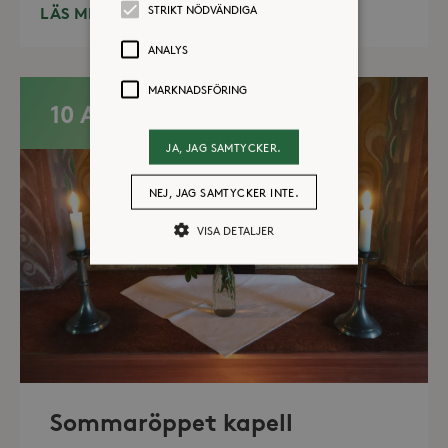
STRIKT NÖDVÄNDIGA
LÄS MER
ANALYS
MARKNADSFÖRING
10 AUG
JA, JAG SAMTYCKER.
NEJ, JAG SAMTYCKER INTE.
VISA DETALJER
Strikt nödvändiga
Analys
Marknadsföring
Strikt nödvändiga kakor tillåter
kärnwebbplatsfunktioner som
användarinloggning och
Sommaröppet kapell
kontohantering. Webbplatsen kan inte
användas ordentligt utan strikt