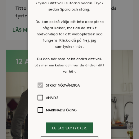
kryssa i ditt val i rutorna nedan. Tryck
Titta in, tänd ett ljus, sitt ned för en stunds
sedan Spara och stäng.
tystnad. Det erbjuds också enkelt fika
Du kan också välja att inte acceptera
några kakor, mer än de strikt
LÄS MER
nödvändiga för att webbplatsen ska
fungera. Klicka då på Nej, jag
samtycker inte.
Du kan när som helst ändra ditt val.
12 AUG
Läs mer om kakor och hur du ändrar ditt
val här.
STRIKT NÖDVÄNDIGA
ANALYS
MARKNADSFÖRING
JA, JAG SAMTYCKER.