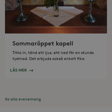
_hjAbsoluteSessionInProgress
30
Hotjar Ltd
minuter
.storaskondal.se
Sommaröppet kapell
Titta in, tänd ett ljus, sitt ned för en stunds
tystnad. Det erbjuds också enkelt fika
LÄS MER
Se alla evenemang
Leverantör /
Namn
Domän