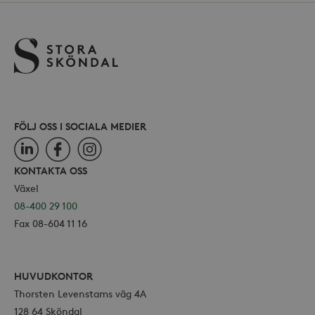
Google LLC
för Y
.storaskondal.se
inbäd
webbp
också
webb
använ
eller
av Yo
gräns
FÖLJ OSS I SOCIALA MEDIER
LinkedIn
Facebook
Instagram
_hjSessionUser_868654
.storaskondal.se
KONTAKTA OSS
Växel
08-400 29 100
Fax 08-604 11 16
HUVUDKONTOR
Thorsten Levenstams väg 4A
128 64 Sköndal