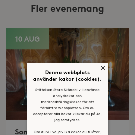
Fler evenemang
10 AUG
×
Denna webbplats
använder kakor (cookies).
Stiftelsen Stora Sköndal vill använda
analyskakor och
marknadsföringskakor för att
förbättra webbplatsen. Om du
accepterar alla kakor klickar du på Ja,
jag samtycker.
Sommaröppet kapell
Om du vill välja vilka kakor du tillåter,