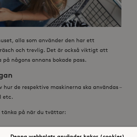
set, alla som använder den har ett
räsch och trevlig. Det är också viktigt att
tta på någons annans bokade pass.
ugan
 av hur de respektive maskinerna ska användas –
 etc.
 tänka på när du tvättar:
Denna webbplats använder kakor (cookies).
övs, ungefär 70 ml för en full maskin. Att