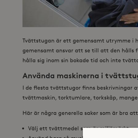
Tvättstugan är ett gemensamt utrymme i hu
gemensamt ansvar att se till att den hålls f
hålla sig inom sin bokade tid och inte tvä
Använda maskinerna i tvättst
I de flesta tvättstugor finns beskrivningar
tvättmaskin, torktumlare, torkskåp, mangel
Här är några generella saker som är bra att
Välj ett tvättmedel som är miljömärkt.
Använd bara så mycket tvättmedel som beh