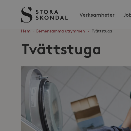
Stora
Verksamheter
Jo
Sköndal
Hem
›
Gemensamma utrymmen
›
Tvättstuga
Tvättstuga