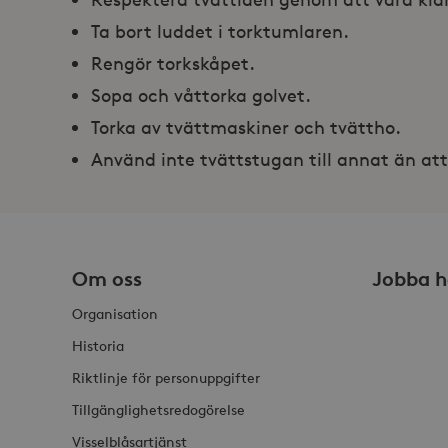
ordentligt utan strikt nödv
Ta bort luddet i torktumlaren.
Namn
Rengör torkskåpet.
_hjFirstSeen
Sopa och våttorka golvet.
Torka av tvättmaskiner och tvättho.
_hjAbsoluteSessionInProgr
Använd inte tvättstugan till annat än att
Lev
Namn
Namn
Do
_gid
_fbp
Met
Om oss
Jobba h
Inc
.st
Organisation
_gat_UA-19166681-1
_gcl_au
Goo
.st
Historia
Riktlinje för personuppgifter
YSC
Goo
.y
Tillgänglighetsredogörelse
_hjIncludedInSessionSam
VISITOR_INFO1_LIVE
Goo
Visselblåsartjänst
.y