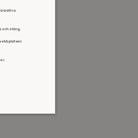
förbättra
ra och stäng.
 webbplatsen
här.
atsen kan inte användas