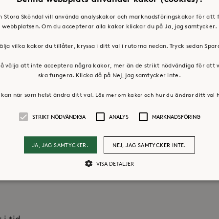
din tvätt renare utan kan betyda att det blir
en Stora Sköndal vill använda analyskakor och marknadsföringskakor för att 
webbplatsen. Om du accepterar alla kakor klickar du på Ja, jag samtycker.
har byglar, hakar eller haspar, som till
älja vilka kakor du tillåter, kryssa i ditt val i rutorna nedan. Tryck sedan Spa
å välja att inte acceptera några kakor, mer än de strikt nödvändiga för att
ska fungera. Klicka då på Nej, jag samtycker inte.
undvika att tvätta halvfulla maskiner,men det
 allt för mycket. Då kan de gå sönder.
kan när som helst ändra ditt val.
Läs mer om kakor och hur du ändrar ditt val 
ller på sig själv vid startat program.
STRIKT NÖDVÄNDIGA
ANALYS
MARKNADSFÖRING
JA, JAG SAMTYCKER.
NEJ, JAG SAMTYCKER INTE.
nt skick, så att maskinerna håller längre och
VISA DETALJER
.
Strikt nödvändiga
Analys
Marknadsföring
i tid.
llåter kärnwebbplatsfunktioner som användarinloggning och kontohantering. Webbpl