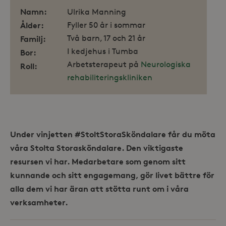
Namn:
Ulrika Manning
Ålder:
Fyller 50 år i sommar
Två barn, 17 och 21 år
Familj:
I kedjehus i Tumba
Bor:
Arbetsterapeut på
Neurologiska
Roll:
rehabiliteringskliniken
Leverantör /
Namn
Domän
_gid
Google LLC
Leverantör /
Namn
Utgång
Beskr
.storaskondal.se
Domän
Under vinjetten #StoltStoraSköndalare får du möta
_fbp
3
Använ
Meta Platform
våra Stolta Storasköndalare. Den viktigaste
månader
för at
Inc.
serie
.storaskondal.se
resursen vi har. Medarbetare som genom sitt
såsom
_gat_UA-19166681-1
.storaskondal.se
från
kunnande och sitt engagemang, gör livet bättre för
s
tredj
alla dem vi har äran att stötta runt om i våra
_gcl_au
3
Denna
Google LLC
verksamheter.
månader
av Do
.storaskondal.se
utför
hur s
anvä