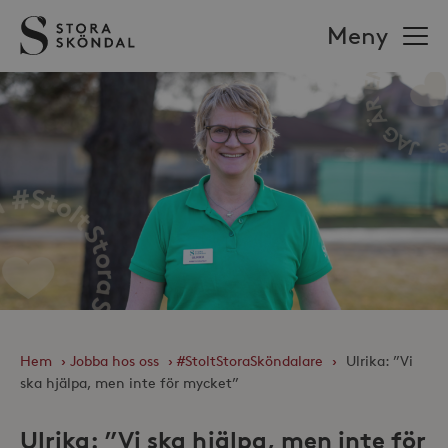
Stora
Meny
Sköndal
Hem
›
Jobba hos oss
›
#StoltStoraSköndalare
›
Ulrika: ”Vi
ska hjälpa, men inte för mycket”
Ulrika: ”Vi ska hjälpa, men inte för