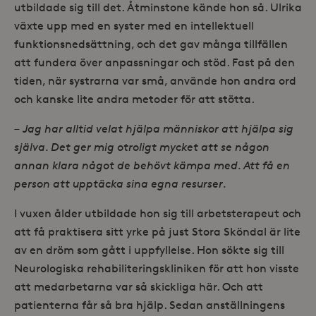
utbildade sig till det. Åtminstone kände hon så. Ulrika
växte upp med en syster med en intellektuell
funktionsnedsättning, och det gav många tillfällen
att fundera över anpassningar och stöd. Fast på den
tiden, när systrarna var små, använde hon andra ord
och kanske lite andra metoder för att stötta.
– Jag har alltid velat hjälpa människor att hjälpa sig
själva. Det ger mig otroligt mycket att se någon
annan klara något de behövt kämpa med. Att få en
person att upptäcka sina egna resurser.
I vuxen ålder utbildade hon sig till arbetsterapeut och
att få praktisera sitt yrke på just Stora Sköndal är lite
av en dröm som gått i uppfyllelse. Hon sökte sig till
Neurologiska rehabiliteringskliniken för att hon visste
att medarbetarna var så skickliga här. Och att
patienterna får så bra hjälp. Sedan anställningens