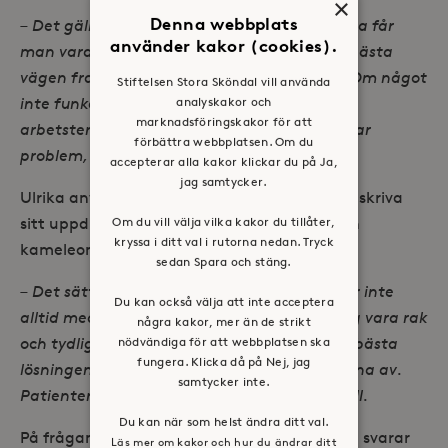
×
Denna webbplats
– Det gäller att vara lyhörd och lyssna in. Ofta får
använder kakor (cookies).
man vara som en detektiv för att hitta den bästa
vägen framåt. Var finns personens styrkor? Om något
Stiftelsen Stora Sköndal vill använda
analyskakor och
inte funkar – hur kan vi göra i stället? Vi
marknadsföringskakor för att
arbetsterapeuter brukar säga att vi inte hittar
förbättra webbplatsen. Om du
problem, utan lösningar.
accepterar alla kakor klickar du på Ja,
jag samtycker.
Ulrika använder flera målande ord för att beskriva
Om du vill välja vilka kakor du tillåter,
sitt uppdrag. Hon ser sig också som lite av en
kryssa i ditt val i rutorna nedan. Tryck
kameleont.
sedan Spara och stäng.
– Det sätt som funkar med en patient funkar inte
Du kan också välja att inte acceptera
alltid med nästa. Vissa patienter behöver jag vara rak
några kakor, mer än de strikt
nödvändiga för att webbplatsen ska
och tydlig mot, med andra kanske humor är bästa
fungera. Klicka då på Nej, jag
lösningen för att nå fram. Det gäller att känna av.
samtycker inte.
Patienten är huvudpersonen, jag har en biroll.
Du kan när som helst ändra ditt val.
På frågan om hon tar med sig jobbet hem så svarar
Läs mer om kakor och hur du ändrar ditt