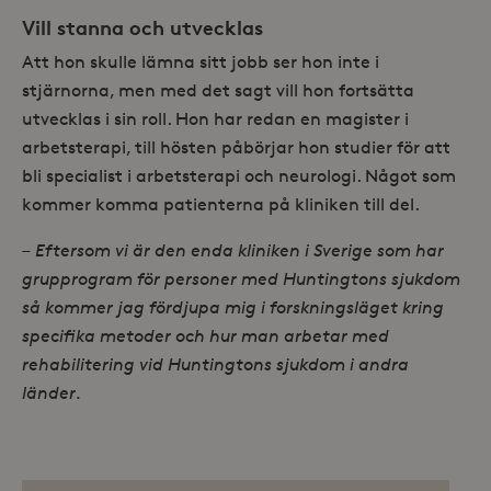
användarinloggning och
kontohantering. Webbplatsen kan inte
Vill stanna och utvecklas
användas ordentligt utan strikt
nödvändiga cookies.
Att hon skulle lämna sitt jobb ser hon inte i
Leverantör /
stjärnorna, men med det sagt vill hon fortsätta
Namn
Utgång
Domän
utvecklas i sin roll. Hon har redan en magister i
_hjFirstSeen
30
Hotjar Ltd
arbetsterapi, till hösten påbörjar hon studier för att
minuter
.storaskondal.se
bli specialist i arbetsterapi och neurologi. Något som
kommer komma patienterna på kliniken till del.
– Eftersom vi är den enda kliniken i Sverige som har
grupprogram för personer med Huntingtons sjukdom
så kommer jag fördjupa mig i forskningsläget kring
specifika metoder och hur man arbetar med
rehabilitering vid Huntingtons sjukdom i andra
_hjAbsoluteSessionInProgress
30
Hotjar Ltd
minuter
.storaskondal.se
länder.