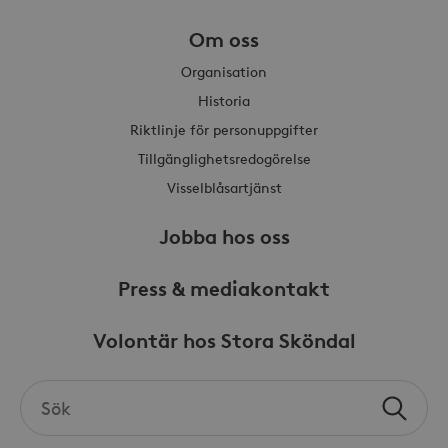
_hjSessionUser_868654
.storaskondal.se
Om oss
Organisation
Historia
Riktlinje för personuppgifter
Tillgänglighetsredogörelse
Visselblåsartjänst
Jobba hos oss
Press & mediakontakt
Volontär hos Stora Sköndal
Search
Sök
the
site