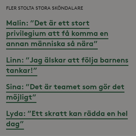
webbp
event
FLER STOLTA STORA SKÖNDALARE
sluta
ha se
besö
Malin: ”Det är ett stort
webbp
_hjIncludedInSessionSample_868654
.storaskondal.se
privilegium att få komma en
YSC
Session
Denna
Google LLC
av Yo
.youtube.com
_hjSession_868654
.storaskondal.se
spåra
annan människa så nära”
inbäd
_ga_HDQ96Q7XBS
.storaskondal.se
VISITOR_INFO1_LIVE
6
Denna
Google LLC
Linn: ”Jag älskar att följa barnens
månader
av Yo
.youtube.com
hålla
använ
tankar!”
_ga
Google LLC
för Y
.storaskondal.se
inbäd
webbp
också
Sina: ”Det är teamet som gör det
webb
använ
möjligt”
eller
av Yo
gräns
Lyda: ”Ett skratt kan rädda en hel
dag”