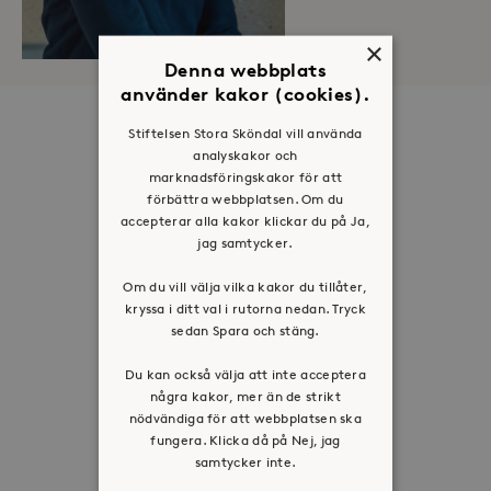
×
Denna webbplats
använder kakor (cookies).
Om oss
Stiftelsen Stora Sköndal vill använda
analyskakor och
Organisation
marknadsföringskakor för att
Historia
förbättra webbplatsen. Om du
accepterar alla kakor klickar du på Ja,
Riktlinje för personuppgifter
jag samtycker.
Tillgänglighetsredogörelse
Om du vill välja vilka kakor du tillåter,
Visselblåsartjänst
kryssa i ditt val i rutorna nedan. Tryck
sedan Spara och stäng.
Jobba hos oss
Du kan också välja att inte acceptera
några kakor, mer än de strikt
Press & mediakontakt
nödvändiga för att webbplatsen ska
fungera. Klicka då på Nej, jag
Volontär hos Stora Sköndal
samtycker inte.