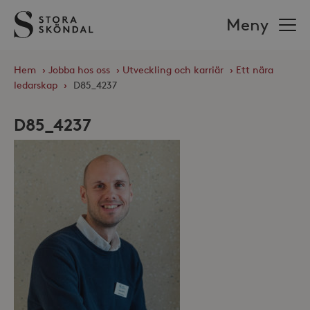
Stora
Meny
Sköndal
Hem
›
Jobba hos oss
›
Utveckling och karriär
›
Ett nära
ledarskap
›
D85_4237
D85_4237