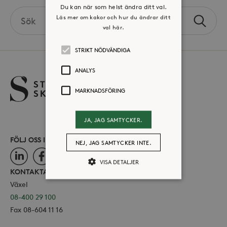
Du kan när som helst ändra ditt val.
Search
Läs mer om kakor och hur du ändrar ditt
Sök
the
val här.
site
STRIKT NÖDVÄNDIGA
ANALYS
MARKNADSFÖRING
JA, JAG SAMTYCKER.
FÖLJ OSS I SOCIALA MEDIER
NEJ, JAG SAMTYCKER INTE.
LinkedIn
Facebook
Instagram
VISA DETALJER
KONTAKTA OSS
Växel
08-400 29 100
Strikt nödvändiga
Analys
Fax 08-604 11 16
Marknadsföring