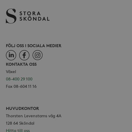
användas ordentligt utan strikt
nödvändiga cookies.
Leverantör /
Namn
Utgång
Domän
_hjFirstSeen
30
Hotjar Ltd
minuter
.storaskondal.se
FÖLJ OSS I SOCIALA MEDIER
LinkedIn
Facebook
Instagram
KONTAKTA OSS
Växel
08-400 29 100
Fax 08-604 11 16
_hjAbsoluteSessionInProgress
30
Hotjar Ltd
minuter
.storaskondal.se
HUVUDKONTOR
Thorsten Levenstams väg 4A
128 64 Sköndal
Hitta till oss