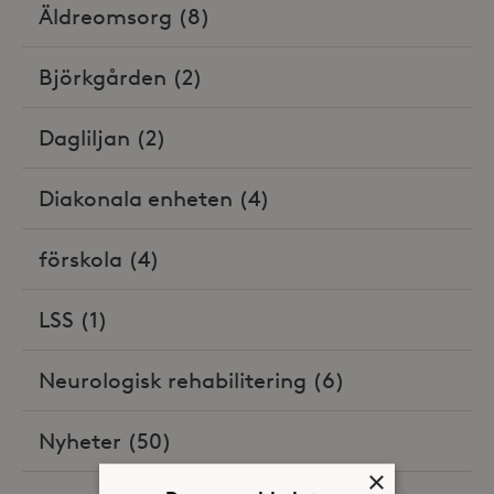
Äldreomsorg
(8)
Björkgården
(2)
Dagliljan
(2)
Diakonala enheten
(4)
förskola
(4)
LSS
(1)
Neurologisk rehabilitering
(6)
Nyheter
(50)
×