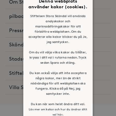
Denna webbplats
Om Stora Sköndal i media
(18)
använder kakor (cookies).
pilbacken
(2)
Stiftelsen Stora Sköndal vill använda
analyskakor och
marknadsföringskakor för att
Pressreleaser
(58)
förbättra webbplatsen. Om du
accepterar alla kakor klickar du på Ja,
jag samtycker.
Sköndals husläkarmottagning
(2)
Om du vill välja vilka kakor du tillåter,
kryssa i ditt val i rutorna nedan. Tryck
Stadsutveckling
(8)
sedan Spara och stäng.
Stiftelsen Stora Sköndal
(2)
Du kan också välja att inte acceptera
några kakor, mer än de strikt
nödvändiga för att webbplatsen ska
Villa Skönviken
(1)
fungera. Klicka då på Nej, jag
samtycker inte.
Du kan när som helst ändra ditt val.
Läs mer om kakor och hur du ändrar ditt
val här.
Om oss