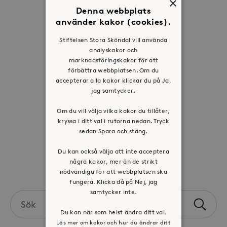
×
Denna webbplats
Om oss
använder kakor (cookies).
Organisation
Stiftelsen Stora Sköndal vill använda
Historia
analyskakor och
marknadsföringskakor för att
Riktlinje för personuppgifter
förbättra webbplatsen. Om du
Tillgänglighetsredogörelse
accepterar alla kakor klickar du på Ja,
jag samtycker.
Visselblåsartjänst
Om du vill välja vilka kakor du tillåter,
Jobba hos oss
kryssa i ditt val i rutorna nedan. Tryck
sedan Spara och stäng.
Press & mediakontakt
Du kan också välja att inte acceptera
några kakor, mer än de strikt
Volontär hos Stora Sköndal
nödvändiga för att webbplatsen ska
fungera. Klicka då på Nej, jag
samtycker inte.
Search
Sök
the
Du kan när som helst ändra ditt val.
site
Läs mer om kakor och hur du ändrar ditt