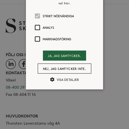
val här.
STRIKT NÖDVÄNDIGA
ANALYS
MARKNADSFÖRING
FÖLJ OSS I SOCIALA MEDIER
JA, JAG SAMTYCKER.
LinkedIn
Facebook
Instagram
NEJ, JAG SAMTYCKER INTE.
KONTAKTA OSS
VISA DETALJER
Växel
08-400 29 100
Fax 08-604 11 16
Strikt nödvändiga
Analys
Marknadsföring
HUVUDKONTOR
Strikt nödvändiga kakor tillåter
Thorsten Levenstams väg 4A
kärnwebbplatsfunktioner som