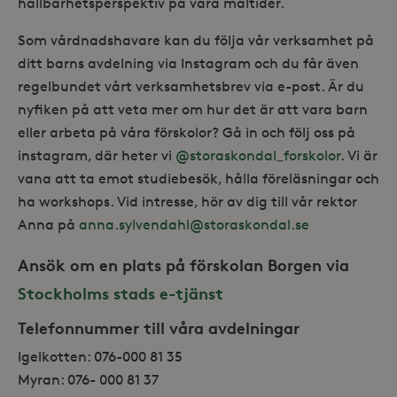
hållbarhetsperspektiv på våra måltider.
Som vårdnadshavare kan du följa vår verksamhet på
ditt barns avdelning via Instagram och du får även
regelbundet vårt verksamhetsbrev via e-post. Är du
nyfiken på att veta mer om hur det är att vara barn
eller arbeta på våra förskolor? Gå in och följ oss på
instagram, där heter vi
@storaskondal_forskolor
. Vi är
_hjAbsoluteSessionInProgress
30
Hotjar Ltd
vana att ta emot studiebesök, hålla föreläsningar och
minuter
.storaskondal.se
ha workshops. Vid intresse, hör av dig till vår rektor
Anna på
anna.sylvendahl@storaskondal.se
Ansök om en plats på förskolan Borgen via
Stockholms stads e-tjänst
Telefonnummer till våra avdelningar
Igelkotten: 076-000 81 35
Myran: 076- 000 81 37