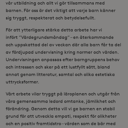
vår utbildning och allt vi gör tillsammans med
barnen. För oss är det viktigt att varje barn känner
sig tryggt, respekterat och betydelsefullt.
För att ytterligare stärka detta arbete har vi
infört
”Värdegrundsmåndag”
– en återkommande
och uppskattad del av veckan där alla barn får ta del
av fördjupad undervisning kring normer och värden.
Undervisningen anpassas efter barngruppens behov
och intressen och sker på ett lustfyllt sätt, bland
annat genom litteratur, samtal och olika estetiska
uttrycksformer.
Vårt arbete vilar tryggt på läroplanen och utgår från
våra gemensamma ledord
omtanke, jämlikhet och
förändring
. Genom detta vill vi ge barnen en stabil
grund för att utveckla empati, respekt för olikheter
och en positiv framtidstro – värden som de bär med