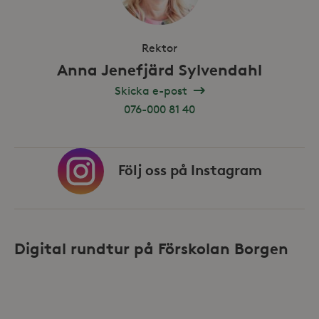
inbäd
_ga_HDQ96Q7XBS
.storaskondal.se
VISITOR_INFO1_LIVE
6
Denna
Google LLC
månader
av Yo
.youtube.com
hålla
Rektor
använ
_ga
Google LLC
för Y
Anna Jenefjärd Sylvendahl
.storaskondal.se
inbäd
webbp
Skicka e-post
också
webb
076-000 81 40
använ
eller
av Yo
gräns
Följ oss på
Instagram
_hjSessionUser_868654
.storaskondal.se
Digital rundtur på Förskolan Borgen