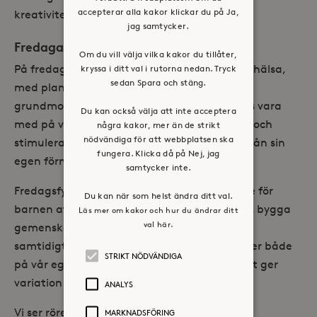
accepterar alla kakor klickar du på Ja,
kreativitet och lärande går hand i hand.
jag samtycker.
Fredagar: lekfull rörelse och hälsa
Om du vill välja vilka kakor du tillåter,
På fredagar har vi extra fokus på rörelse och hälsa,
kryssa i ditt val i rutorna nedan. Tryck
sedan Spara och stäng.
med planerad undervisning utifrån de
grundmotoriska rörelserna. Alla barn erbjuds vara
Du kan också välja att inte acceptera
med på vår
fredagsfys
, där de på ett lekfullt och
några kakor, mer än de strikt
nödvändiga för att webbplatsen ska
stimulerande sätt får utmana sin kropp utifrån sin
fungera. Klicka då på Nej, jag
egen förmåga.
samtycker inte.
Fredagsfysen är också ett uppskattat tillfälle för
Du kan när som helst ändra ditt val.
barnen att mötas över avdelningsgränserna, bygga
Läs mer om kakor och hur du ändrar ditt
val här.
gemenskap och utveckla sociala färdigheter
samtidigt som de rör på sig. Aktiviteterna sker både
STRIKT NÖDVÄNDIGA
på vår egen gård och ute i närområdet, vilket ger
variation och inspiration till rörelseglädje.
ANALYS
Vi ser rörelse som en självklar del av barnens
MARKNADSFÖRING