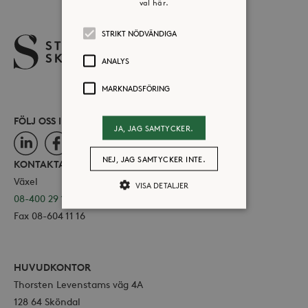
val här.
STRIKT NÖDVÄNDIGA
ANALYS
MARKNADSFÖRING
FÖLJ OSS I SOCIALA MEDIER
JA, JAG SAMTYCKER.
LinkedIn
Facebook
Instagram
NEJ, JAG SAMTYCKER INTE.
KONTAKTA OSS
Växel
VISA DETALJER
08-400 29 100
Fax 08-604 11 16
Strikt nödvändiga
Analys
Marknadsföring
HUVUDKONTOR
Strikt nödvändiga kakor tillåter
Thorsten Levenstams väg 4A
kärnwebbplatsfunktioner som
128 64 Sköndal
användarinloggning och