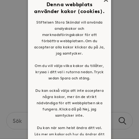
Denna webbplats
Om oss
använder kakor (cookies).
Organisation
Stiftelsen Stora Sköndal vill använda
Historia
analyskakor och
Riktlinje för personuppgifter
marknadsföringskakor för att
förbättra webbplatsen. Om du
Tillgänglighetsredogörelse
accepterar alla kakor klickar du på Ja,
Visselblåsartjänst
jag samtycker.
Om du vill välja vilka kakor du tillåter,
Jobba hos oss
kryssa i ditt val i rutorna nedan. Tryck
sedan Spara och stäng.
Press & mediakontakt
Du kan också välja att inte acceptera
några kakor, mer än de strikt
Volontär hos Stora Sköndal
nödvändiga för att webbplatsen ska
fungera. Klicka då på Nej, jag
samtycker inte.
Search
Sök
the
Du kan när som helst ändra ditt val.
site
Läs mer om kakor och hur du ändrar ditt