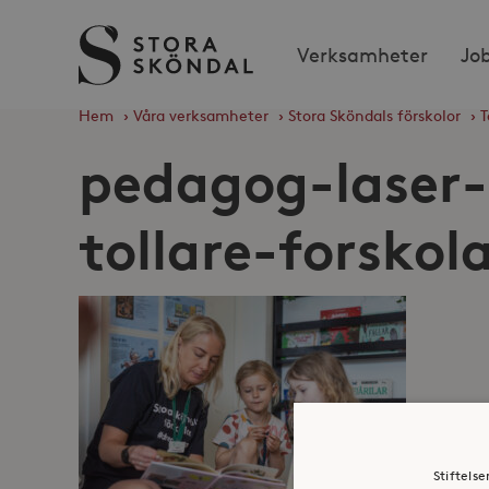
Stora
Verksamheter
Jo
Sköndal
Hem
›
Våra verksamheter
›
Stora Sköndals förskolor
›
T
pedagog-laser-
tollare-forsko
Stiftels