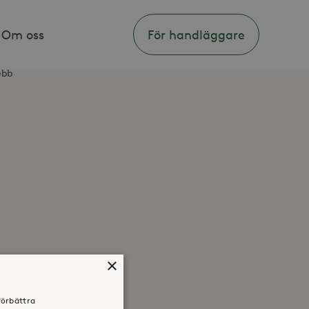
Om oss
För handläggare
ebb
×
förbättra