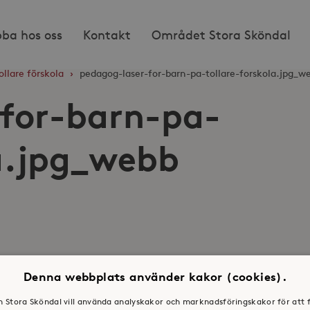
bba hos oss
Kontakt
Området Stora Sköndal
ollare förskola
›
pedagog-laser-for-barn-pa-tollare-forskola.jpg_w
for-barn-pa-
la.jpg_webb
Denna webbplats använder kakor (cookies).
en Stora Sköndal vill använda analyskakor och marknadsföringskakor för att 