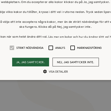
webbplatsen. Om du accepterar alla kakor klickar du på Ja, jag samtycker.
älja vilka kakor du tillåter, kryssa i ditt val i rutorna nedan. Tryck sedan Spa
å välja att inte acceptera några kakor, mer än de strikt nödvändiga för att
ska fungera. Klicka då på Nej, jag samtycker inte.
kan när som helst ändra ditt val.
Läs mer om kakor och hur du ändrar ditt val 
os oss
Press & mediakontakt
STRIKT NÖDVÄNDIGA
ANALYS
MARKNADSFÖRING
JA, JAG SAMTYCKER.
NEJ, JAG SAMTYCKER INTE.
VISA DETALJER
Strikt nödvändiga
Analys
Marknadsföring
llåter kärnwebbplatsfunktioner som användarinloggning och kontohantering. Webbpl
ändiga cookies.
Leverantör /