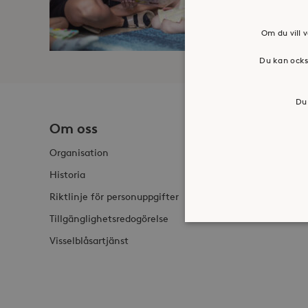
Om du vill v
Du kan ocks
Du 
Om oss
Jobba h
Organisation
Historia
Riktlinje för personuppgifter
Tillgänglighetsredogörelse
Visselblåsartjänst
Strikt nödvändiga kakor ti
ordentligt utan strikt nödv