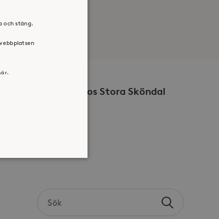
ra och stäng.
 webbplatsen
här.
Volontär hos Stora Sköndal
Search
atsen kan inte användas
Sök
the