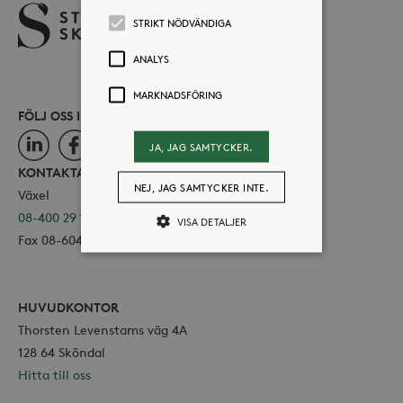
STRIKT NÖDVÄNDIGA
ANALYS
MARKNADSFÖRING
FÖLJ OSS I SOCIALA MEDIER
LinkedIn
Facebook
Instagram
JA, JAG SAMTYCKER.
KONTAKTA OSS
NEJ, JAG SAMTYCKER INTE.
Växel
08-400 29 100
VISA DETALJER
Fax 08-604 11 16
Strikt nödvändiga
Analys
HUVUDKONTOR
Marknadsföring
Thorsten Levenstams väg 4A
Strikt nödvändiga kakor tillåter
128 64 Sköndal
kärnwebbplatsfunktioner som
Hitta till oss
användarinloggning och
kontohantering. Webbplatsen kan inte