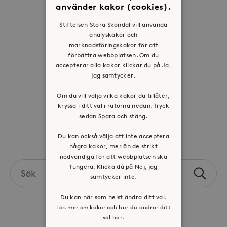
Organisation
använder kakor (cookies).
Historia
Stiftelsen Stora Sköndal vill använda
Riktlinje för personuppgifter
analyskakor och
marknadsföringskakor för att
Tillgänglighetsredogörelse
förbättra webbplatsen. Om du
Visselblåsartjänst
accepterar alla kakor klickar du på Ja,
jag samtycker.
Jobba hos oss
Om du vill välja vilka kakor du tillåter,
kryssa i ditt val i rutorna nedan. Tryck
Press & mediakontakt
sedan Spara och stäng.
Du kan också välja att inte acceptera
Volontär hos Stora Sköndal
några kakor, mer än de strikt
nödvändiga för att webbplatsen ska
Search
fungera. Klicka då på Nej, jag
samtycker inte.
Sök
the
site
Du kan när som helst ändra ditt val.
Läs mer om kakor och hur du ändrar ditt
val här.