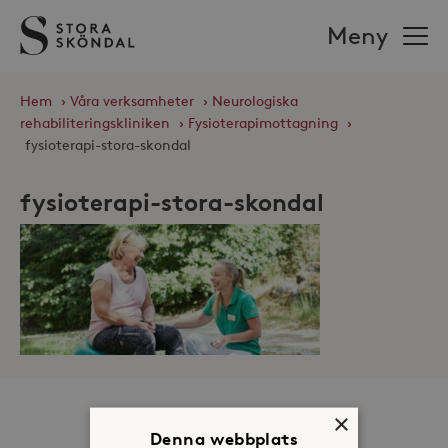
Stora
Meny
Sköndal
Hem
›
Våra verksamheter
›
Neurologiska
rehabiliteringskliniken
›
Fysioterapimottagning
›
fysioterapi-stora-skondal
fysioterapi-stora-skondal
×
Om oss
Denna webbplats