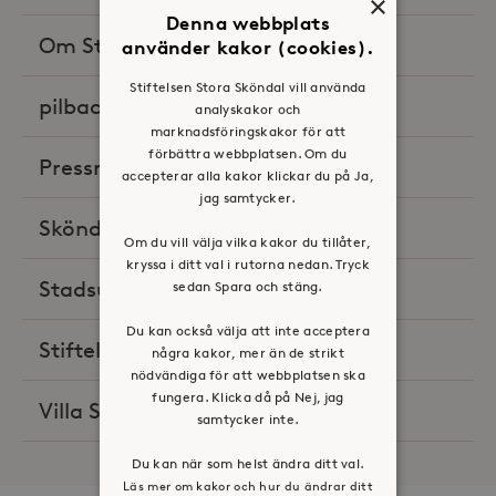
×
Denna webbplats
Om Stora Sköndal i media
(18)
använder kakor (cookies).
Stiftelsen Stora Sköndal vill använda
pilbacken
(2)
analyskakor och
marknadsföringskakor för att
förbättra webbplatsen. Om du
Pressreleaser
(58)
accepterar alla kakor klickar du på Ja,
jag samtycker.
Sköndals husläkarmottagning
(2)
Om du vill välja vilka kakor du tillåter,
kryssa i ditt val i rutorna nedan. Tryck
Stadsutveckling
(8)
sedan Spara och stäng.
Du kan också välja att inte acceptera
Stiftelsen Stora Sköndal
(2)
några kakor, mer än de strikt
nödvändiga för att webbplatsen ska
fungera. Klicka då på Nej, jag
Villa Skönviken
(1)
samtycker inte.
Du kan när som helst ändra ditt val.
Läs mer om kakor och hur du ändrar ditt