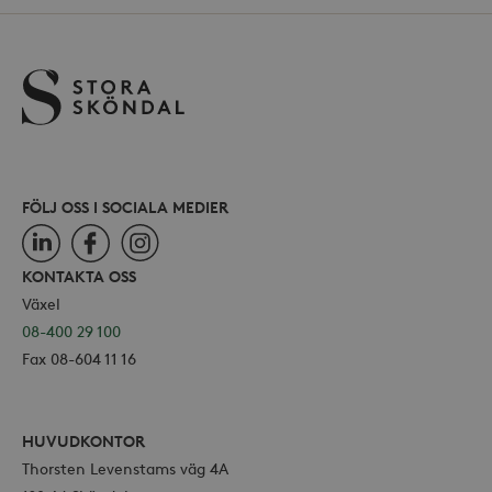
kontohantering. Webbplatsen kan inte
användas ordentligt utan strikt
nödvändiga cookies.
Leverantör /
Namn
Utgång
Domän
_hjFirstSeen
30
Hotjar Ltd
minuter
.storaskondal.se
FÖLJ OSS I SOCIALA MEDIER
LinkedIn
Facebook
Instagram
KONTAKTA OSS
Växel
08-400 29 100
Fax 08-604 11 16
_hjAbsoluteSessionInProgress
30
Hotjar Ltd
minuter
.storaskondal.se
HUVUDKONTOR
Thorsten Levenstams väg 4A