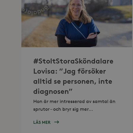
#StoltStoraSköndalare
Lovisa: ”Jag försöker
alltid se personen, inte
diagnosen”
Hon är mer intresserad av samtal än
sprutor – och bryr sig mer...
LÄS MER
OM
LOVISA: