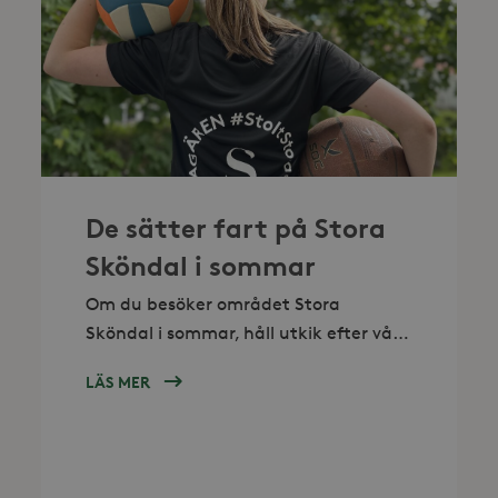
De sätter fart på Stora
Sköndal i sommar
Om du besöker området Stora
Sköndal i sommar, håll utkik efter våra
aktivitetsambassadörer. Detta är
LÄS MER
OM
trevliga sommararbetande ungdomar
DE
med uppgift att sätta fart på
SÄTTER
området, genom kul aktiviteter och
FART
tävlingar.
PÅ