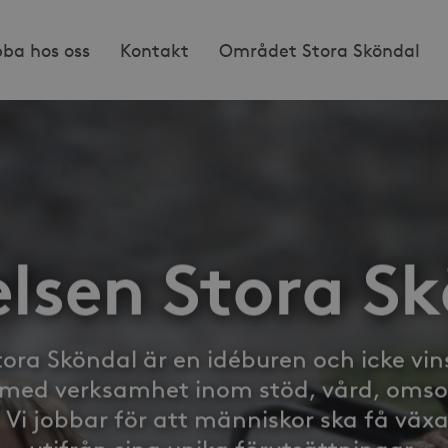
bba hos oss
Kontakt
Området Stora Sköndal
elsen Stora S
Stora Sköndal är en idéburen och icke vi
 med verksamhet inom stöd, vård, omsor
 Vi jobbar för att människor ska få väx