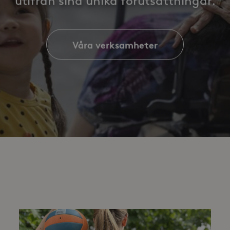
utifrån sina unika förutsättningar.
Våra verksamheter