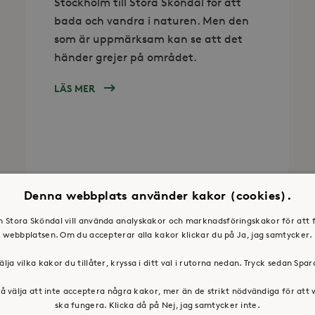
Stockholm till Stora Sköndal för att
bada och vandra i naturen. Men den
som är uppmärksam kan se att det
händer grejer på området.
LÄS MER
OM
FEM
FRÅGOR
TILL
TOMAS
KRYWULT
PÅ
Denna webbplats använder kakor (cookies).
STORA
SKÖNDAL
en Stora Sköndal vill använda analyskakor och marknadsföringskakor för att 
webbplatsen. Om du accepterar alla kakor klickar du på Ja, jag samtycker.
älja vilka kakor du tillåter, kryssa i ditt val i rutorna nedan. Tryck sedan Spa
å välja att inte acceptera några kakor, mer än de strikt nödvändiga för att
ska fungera. Klicka då på Nej, jag samtycker inte.