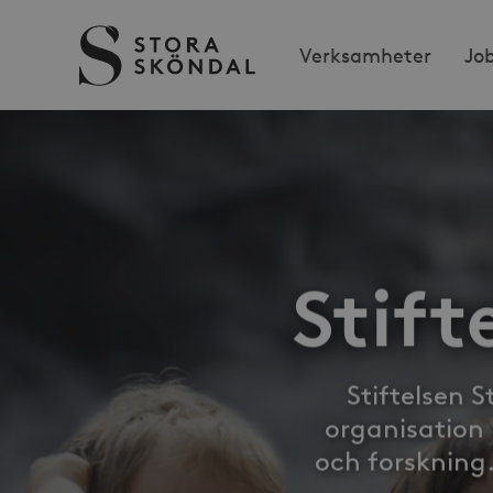
Stora
Verksamheter
Jo
Sköndal
Stift
Stiftelsen 
organisation
och forskning.