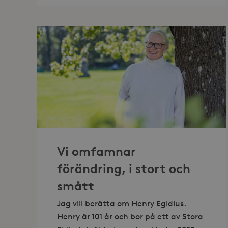
”JAG
FÖRSÖKER
ALLTID
SE
PERSONEN,
INTE
DIAGNOSEN”
Vi omfamnar
förändring, i stort och
smått
Jag vill berätta om Henry Egidius.
Henry är 101 år och bor på ett av Stora