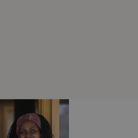
en webbplats och används för att beräk
kampanjdata för webbplatsanalysrappo
.storaskondal.se
1 år
Denna cookie innehåller aktuell session