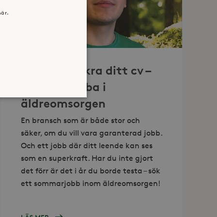
IDÉBUREN
här.
VERKSAMHET”
Framtidssäkra ditt cv –
sommarjobba i
äldreomsorgen
En bransch som är både stor och
säker, om du vill vara garanterad jobb.
atsen kan inte användas
Och ett jobb där ditt leende kan ses
som en superkraft. Har du inte gjort
det förr är det i år du borde testa – sök
jan av användarens resa för
ett sommarjobb inom äldreomsorgen!
identifierbar information.
jan av användarens resa för
identifierbar information.