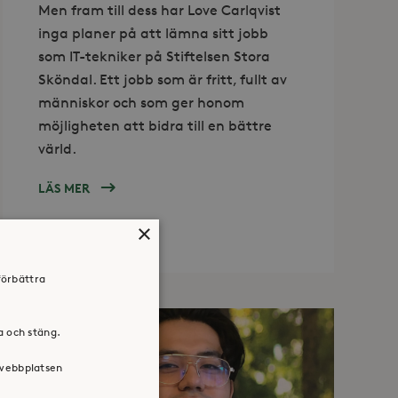
Men fram till dess har Love Carlqvist
inga planer på att lämna sitt jobb
som IT-tekniker på Stiftelsen Stora
Sköndal. Ett jobb som är fritt, fullt av
människor och som ger honom
möjligheten att bidra till en bättre
värld.
LÄS MER
OM
LOVE:
×
”DET
ÄR
INGEN
förbättra
SLUMP
ATT
JAG
ra och stäng.
JOBBAR
I
 webbplatsen
EN