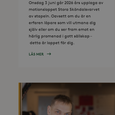
Onsdag 3 juni går 2026 års upplaga av
motionsloppet Stora Sköndalsvarvet
_hjSessionUser_868654
av stapeln. Oavsett om du är en
erfaren löpare som vill utmana dig
själv eller om du ser fram emot en
härlig promenad i gott sällskap –
detta är loppet för dig.
LÄS MER
OM
ANMÄL
DIG
TILL
STORA
SKÖNDALSVARVET
Läs
2026!
mer
om
Jobba