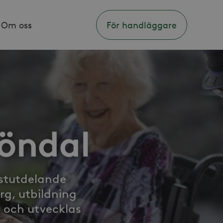
Om oss
För handläggare
köndal
nstutdelande
g, utbildning
a och utvecklas