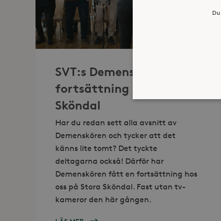
Du 
SVT:s Demenskören fick
fortsättning på Stora
Sköndal
Har du redan sett alla avsnitt av
Demenskören och tycker att det
Strikt nödvändiga kakor ti
ordentligt utan strikt nödv
känns lite tomt? Det tyckte
deltagarna också! Därför har
Namn
Demenskören fått en fortsättning hos
_hjFirstSeen
oss på Stora Sköndal. Fast utan tv-
kameror den här gången.
_hjAbsoluteSessionInProgr