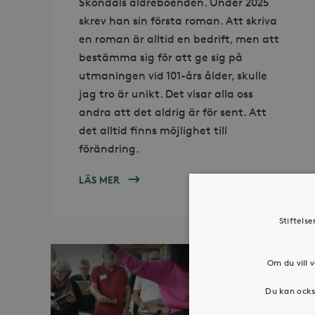
Sköndals äldreboenden. Under 2025
skrev han sin första roman. Att skriva
en roman är alltid en bedrift, men att
bestämma sig för att ge sig på
utmaningen vid 101-års ålder, skulle
jag tro är unikt. Det visar alla oss
andra att det aldrig är för sent. Att
det alltid finns möjlighet till
förändring.
LÄS MER
OM
VI
OMFAMNAR
Stiftels
FÖRÄNDRING,
I
STORT
Om du vill v
OCH
SMÅTT
Du kan ocks