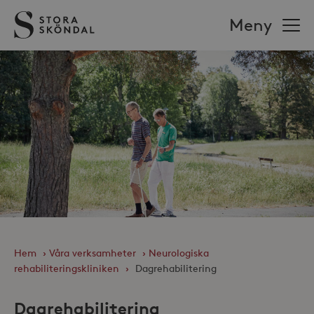
Stora
Meny
Sköndal
Hem
›
Våra verksamheter
›
Neurologiska
rehabiliteringskliniken
›
Dagrehabilitering
Dagrehabilitering