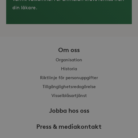
din läkare.
Om oss
_hjAbsoluteSessionInProgress
30
Hotjar Ltd
minuter
.storaskondal.se
Organisation
Historia
Riktlinje för personuppgifter
Tillgänglighetsredogörelse
Visselblåsartjänst
Jobba hos oss
Press & mediakontakt