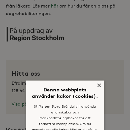
från läkare. Läs mer
här
om hur du får en plats på
dagrehabiliteringen.
Hitta oss
×
Efraim Dahlins väg 5
Denna webbplats
128 64 Sköndal
använder kakor (cookies).
Visa på karta
Stiftelsen Stora Sköndal vill använda
analyskakor och
marknadsföringskakor för att
förbättra webbplatsen. Om du
accepterar alla kakor klickar du på Ja,