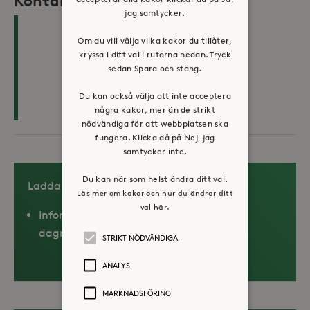
Kontakta oss
jag samtycker.
Samordnare
Om du vill välja vilka kakor du tillåter,
kryssa i ditt val i rutorna nedan. Tryck
Madeleine Liljegren
sedan Spara och stäng.
Skicka e-post
Du kan också välja att inte acceptera
08-400 291 39
några kakor, mer än de strikt
nödvändiga för att webbplatsen ska
fungera. Klicka då på Nej, jag
samtycker inte.
Du kan när som helst ändra ditt val.
Ladda ner eller skriv ut PDF:
Läs mer om kakor och hur du ändrar ditt
val här.
Informationsblad Stora Sköndals
dagrehabilitering
STRIKT NÖDVÄNDIGA
ANALYS
MARKNADSFÖRING