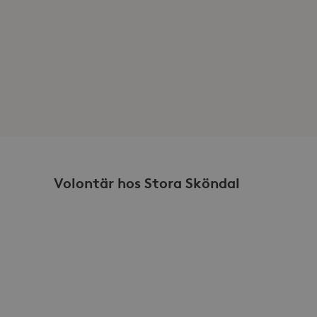
sdata.
cs för att bevara
ogle Universal Analytics -
es mer vanliga
att särskilja unika
pmässigt genererat
r i varje sidförfrågan på
na besökar-, session- och
rterna.
sdata.
Volontär hos Stora Sköndal