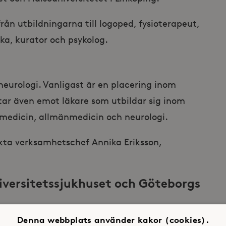
rån utbildningarna till logoped, fysioterapeut,
ka, kurator och psykolog.
i neurologi. Vanligast är en placering inom
i tar även emot läkare som utbildar sig inom
smedicin, allmänmedicin och neurologi.
kta verksamhetschef Annika Eriksson,
versitetssjukhuset och Göteborgs
r i samarbete med bland annat Neurologiska
Denna webbplats använder kakor (cookies).