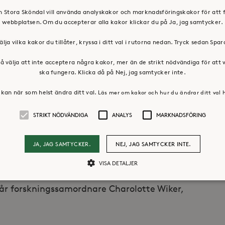
forskningsprojekt inom Ronnie Gardiner Method.
en Stora Sköndal vill använda analyskakor och marknadsföringskakor för att 
webbplatsen. Om du accepterar alla kakor klickar du på Ja, jag samtycker.
isk ischemisk attack) får i projektet prova
l musik där rytm, rörelser och koordination
älja vilka kakor du tillåter, kryssa i ditt val i rutorna nedan. Tryck sedan Spa
å välja att inte acceptera några kakor, mer än de strikt nödvändiga för att
ska fungera. Klicka då på Nej, jag samtycker inte.
tet finns mer att läsa
här
där du också hittar
kan när som helst ändra ditt val.
Läs mer om kakor och hur du ändrar ditt val 
 att delta. Det går också bra att kontakta
dal.se
, eller Ulrika Björkman,
STRIKT NÖDVÄNDIGA
ANALYS
MARKNADSFÖRING
JA, JAG SAMTYCKER.
NEJ, JAG SAMTYCKER INTE.
tet och Danderyds sjukhus kring andra
VISA DETALJER
 samarbete för forskning inriktade på
vår forskningssamordnare Charolotte Wiker,
Strikt nödvändiga
Analys
Marknadsföring
llåter kärnwebbplatsfunktioner som användarinloggning och kontohantering. Webbpl