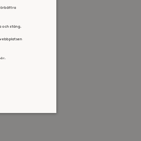
förbättra
ra och stäng.
 webbplatsen
här.
atsen kan inte användas