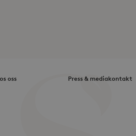
.storaskondal.se
30
Denna cookie innehåller aktuell session
gränssnittet.
minuter
.storaskondal.se
1 år 1
Denna cookie används av Google Analyti
månad
sessionstillståndet.
1 år 1
Detta cookie-namn är associerat med Go
Google LLC
månad
vilket är en viktig uppdatering av Googl
.storaskondal.se
analystjänst. Denna cookie används för 
användare genom att tilldela ett slum
nummer som klientidentifierare. Den ingå
en webbplats och används för att beräk
kampanjdata för webbplatsanalysrappo
.storaskondal.se
1 år
Denna cookie innehåller aktuell session
os oss
Press & mediakontakt