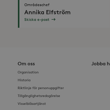
_hjSession_868654
Områdeschef
Annika Elfström
_ga_HDQ96Q7XBS
Skicka e-post
_ga
_hjSessionUser_868654
Om oss
Jobba h
Organisation
Historia
Riktlinje för personuppgifter
Tillgänglighetsredogörelse
Visselblåsartjänst