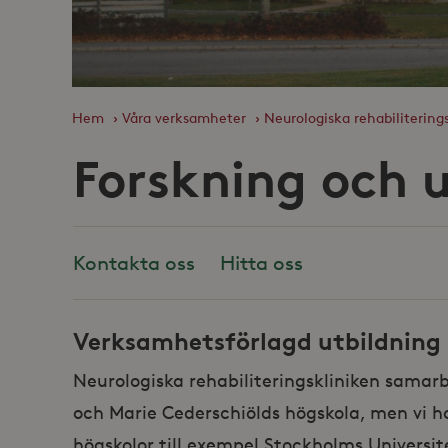
Hem
›
Våra verksamheter
›
Neurologiska rehabilitering
Forskning och 
Kontakta oss
Hitta oss
Verksamhetsförlagd utbildning
Neurologiska rehabiliteringskliniken samarb
och Marie Cederschiölds högskola, men vi h
högskolor till exempel Stockholms Universit