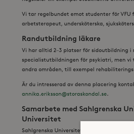
Vi tar regelbundet emot studenter för VFU f
arbetsterapeut, undersköterska, sjuksköters
Randutbildning läkare
Vi har alltid 2–3 platser för sidoutbildning 
specialistutbildningen för psykiatri, men v
andra områden, till exempel rehabilitering
Är du intresserad av denna placering konta
annika.eriksson@storaskondal.se
.
Samarbete med Sahlgrenska Uni
Universitet
Sahlgrenska Universitetssjukhuset bedrive