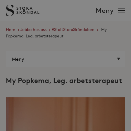
Stora
Meny
Sköndal
Hem
›
Jobba hos oss
›
#StoltStoraSköndalare
›
My
Popkema, Leg. arbetsterapeut
My Popkema, Leg. arbetsterapeut