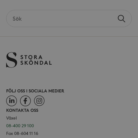
Search
Sök
the
site
_hjAbsoluteSessionInProgress
30
Hotjar Ltd
minuter
.storaskondal.se
FÖLJ OSS I SOCIALA MEDIER
LinkedIn
Facebook
Instagram
KONTAKTA OSS
Växel
08-400 29 100
Fax 08-604 11 16