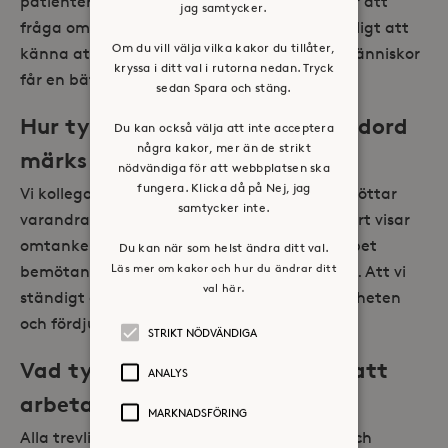
patienterna har olika behov. Jag har kollegor att
jag samtycker.
fråga om råd i kluriga situationer. Det är härligt att
Om du vill välja vilka kakor du tillåter,
känna att det jag gör bidrar till att andra människor
kryssa i ditt val i rutorna nedan. Tryck
får en bättre livskvalité.
sedan Spara och stäng.
Hur tycker du Stora Sköndals ledord
Du kan också välja att inte acceptera
några kakor, mer än de strikt
märks i vardagen?
nödvändiga för att webbplatsen ska
fungera. Klicka då på Nej, jag
Vi kollegor visar omtanke för varandra och stöttar
samtycker inte.
varandra när det behövs. Även att vi självklart visar
omtanke för våra patienter samt har ett öppet
Du kan när som helst ändra ditt val.
Läs mer om kakor och hur du ändrar ditt
bemötande mot både patienter och kollegor. Att vi
val här.
ständigt arbetar med att förbättra verksamheten
och fördjupa våra kunskaper.
STRIKT NÖDVÄNDIGA
Vad tycker du är fördelar med att
ANALYS
arbeta på Stora Sköndal?
MARKNADSFÖRING
Alla trevliga kollegor, att ha betydelsefulla och