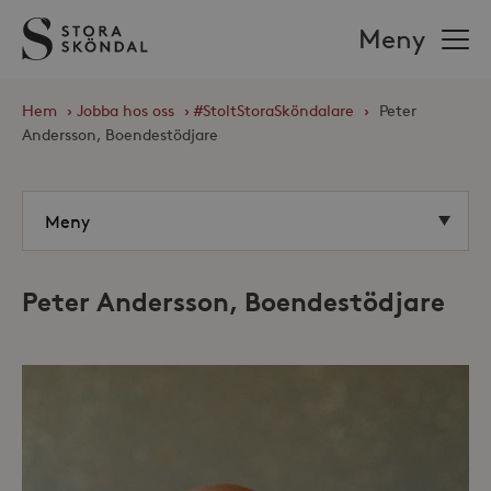
Stora
Meny
Sköndal
Hem
›
Jobba hos oss
›
#StoltStoraSköndalare
›
Peter
Andersson, Boendestödjare
Peter Andersson, Boendestödjare