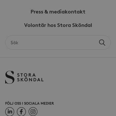
_hjFirstSeen
30
Hotjar Ltd
minuter
.storaskondal.se
Press & mediakontakt
Volontär hos Stora Sköndal
Search
Sök
the
site
_hjAbsoluteSessionInProgress
30
Hotjar Ltd
minuter
.storaskondal.se
FÖLJ OSS I SOCIALA MEDIER
LinkedIn
Facebook
Instagram