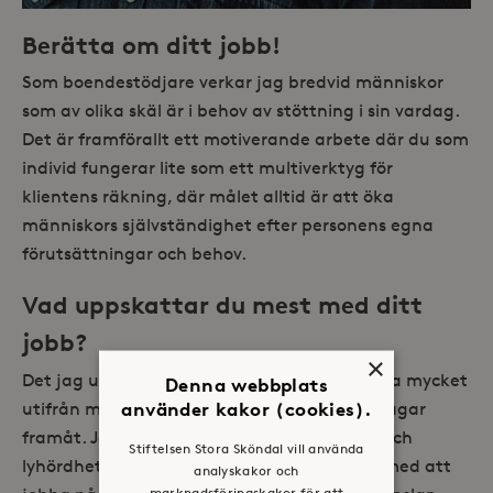
Berätta om ditt jobb!
Som boendestödjare verkar jag bredvid människor
som av olika skäl är i behov av stöttning i sin vardag.
Det är framförallt ett motiverande arbete där du som
individ fungerar lite som ett multiverktyg för
klientens räkning, där målet alltid är att öka
människors självständighet efter personens egna
förutsättningar och behov.
Vad uppskattar du mest med ditt
jobb?
×
Det jag uppskattar mest är nog att få arbeta mycket
Denna webbplats
använder kakor (cookies).
utifrån mig själv för att tillsammans finna vägar
framåt. Jobbet kräver en hel del flexibilitet och
Stiftelsen Stora Sköndal vill använda
lyhördhet vilket jag trivs bra med. Fördelen med att
analyskakor och
marknadsföringskakor för att