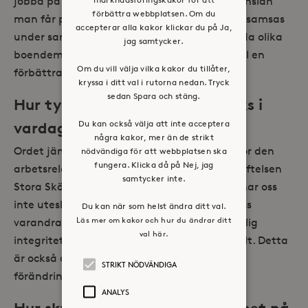
jobba på Stora Sköndal är den gemytliga känslan
förbättra webbplatsen. Om du
man får på området där olika verksamheter samsas
accepterar alla kakor klickar du på Ja,
under samma paroll, där jag stolt kan erbjuda olika
jag samtycker.
boendemöjligheter till klienter som ett led till en
Om du vill välja vilka kakor du tillåter,
förbättrad levnadstillvaro.
kryssa i ditt val i rutorna nedan. Tryck
sedan Spara och stäng.
Hur tycker du våra ledord märks i
Du kan också välja att inte acceptera
vardagen?
några kakor, mer än de strikt
Ordet jämlikhet tycker jag ligger till grund för den
nödvändiga för att webbplatsen ska
fungera. Klicka då på Nej, jag
arbetsrelation som vi försöker skapa inom stiftelsen
samtycker inte.
Stora Sköndal, där våra olikheter också förenar oss
inte utesluter. Omtanken är hur vi närmar oss
Du kan när som helst ändra ditt val.
Läs mer om kakor och hur du ändrar ditt
varandra på ett respektfullt sätt, där personlig
val här.
integritet och självbestämmande går före allt. Detta
är också det långsiktiga arbete som leder till
STRIKT NÖDVÄNDIGA
förändring i mina ögon.
ANALYS
Hur skulle du beskriva ledarskapet på